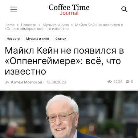
Home
Новости
Музыка и кино
Майкл Кейн не появился в
«Оппенгеймере»: всё, что известно
Новости
Музыка и кино
Статьи
Майкл Кейн не появился в
«Оппенгеймере»: всё, что
известно
2204
0
By
Артем Мозговой
-
13.08.2023