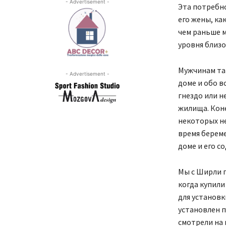
- Advertisement -
Эта потребно
его жены, ка
чем раньше 
уровня близо
Мужчинам так
- Advertisement -
доме и обо в
гнездо или н
жилища. Коне
некоторых н
время береме
доме и его с
Мы с Ширли п
когда купили
для установк
установлен п
смотрели на 