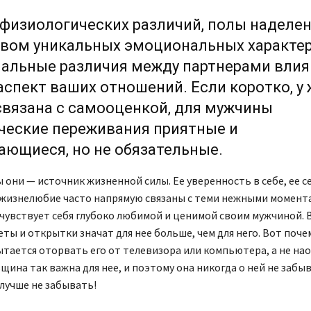
физиологических различий, полы наделе
вом уникальных эмоциональных характер
альные различия между партнерами влия
спект ваших отношений. Если коротко, у
вязана с самооценкой, для мужчины
ческие переживания приятные и
ющиеся, но не обязательные.
они — источник жизненной силы. Ее уверенность в себе, ее с
 жизнелюбие часто напрямую связаны с теми нежными момента
чувствует себя глубоко любимой и ценимой своим мужчиной. 
ты и открытки значат для нее больше, чем для него. Вот поче
тается оторвать его от телевизора или компьютера, а не на
щина так важна для нее, и поэтому она никогда о ней не забыв
 лучше не забывать!