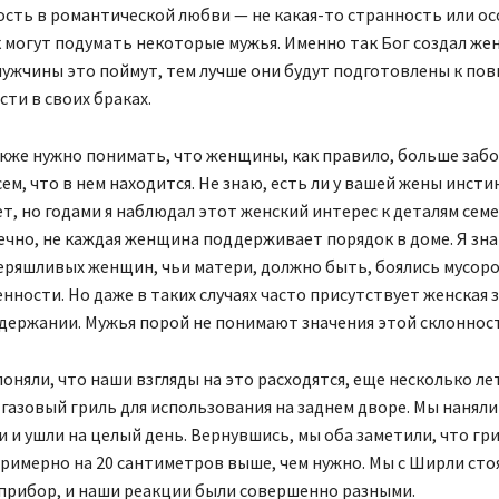
сть в романтической любви — не какая-то странность или о
к могут подумать некоторые мужья. Именно так Бог создал же
мужчины это поймут, тем лучше они будут подготовлены к п
сти в своих браках.
же нужно понимать, что женщины, как правило, больше забо
сем, что в нем находится. Не знаю, есть ли у вашей жены инст
ет, но годами я наблюдал этот женский интерес к деталям сем
чно, не каждая женщина поддерживает порядок в доме. Я зн
еряшливых женщин, чьи матери, должно быть, боялись мусор
нности. Но даже в таких случаях часто присутствует женская 
одержании. Мужья порой не понимают значения этой склоннос
оняли, что наши взгляды на это расходятся, еще несколько лет
 газовый гриль для использования на заднем дворе. Мы наняли
и и ушли на целый день. Вернувшись, мы оба заметили, что гр
римерно на 20 сантиметров выше, чем нужно. Мы с Ширли сто
прибор, и наши реакции были совершенно разными.