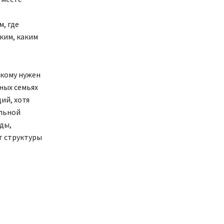
, где
ким, каким
 кому нужен
лных семьях
ий, хотя
альной
ды,
т структуры