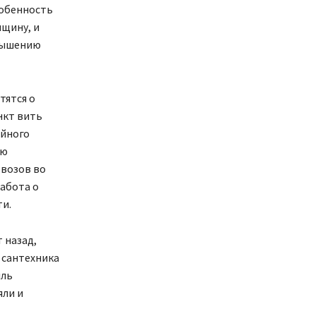
собенность
нщину, и
овышению
тятся о
инкт вить
ейного
аю
овозов во
забота о
ти.
 назад,
 сантехника
иль
яли и