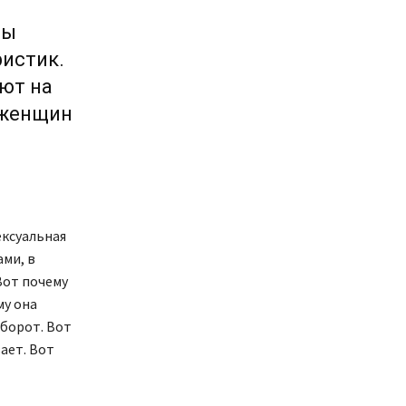
ны
истик.
ют на
 женщин
ексуальная
ми, в
Вот почему
му она
оборот. Вот
ает. Вот