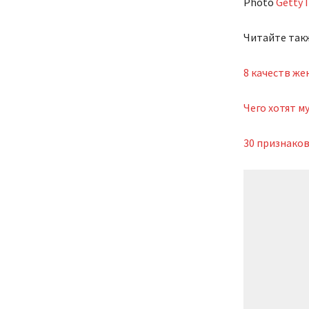
Photo
Getty 
Читайте так
8 качеств ж
Чего хотят 
30 признако