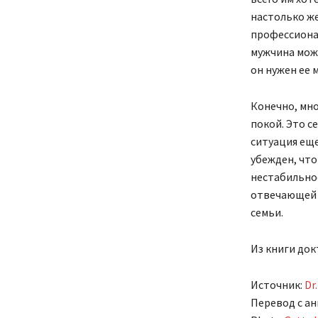
настолько же
профессиона
мужчина може
он нужен ее 
Конечно, мно
покой. Это с
ситуация еще
убежден, что
нестабильно
отвечающей 
семьи.
Из книги док
Источник:
Dr
Перевод с ан