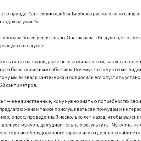
а, это правда. Сантехник ошибся. Барбекю расположено слишко
сегодня на ужин?»
ировала более решительно. Она сказала: «Не думаю, что смо
орчащую в воздухе!»
жить остаток жизни, даже не вспоминая о том, как установле
 это было серьезным событием. Почему? Потому что мы види
тому мы вызвали сантехника и попросили его опустить устано
20 сантиметров.
ья — не единственные, кому нужно знать о потребностях свои
предлагаю женам также прислушиваться к причудам и интерес
мер, опрос, проведенный несколько лет назад, чтобы выяснит
 волнует мужчин, дал удивительные результаты. Мужчины не
ли, хорошо оборудованного гаража или отдельного кабинета
елось спокойствия дома. Сегодняшняя конкуренция на рабочем