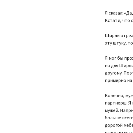
Я сказал: «Д
Кстати, что 
Ширли отреаг
эту штуку, т
Я мог бы про
но для Ширли
другому. Поэ
примерно на 
Конечно, муж
партнерш. Я 
мужей. Напри
больше всего
дорогой мебе
всего им хот