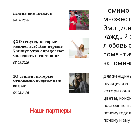
Помимо 
Жизнь вне трендов
множест
04.08.2026
Эмоцион
каждый а
420 секунд, которые
любовь с
меняют всё: Как первые
7 минут утра определяют
романти
молодость и состояние
запомина
03.08.2026
Для женщины 
10 стилей, которые
мгновенно выдают ваш
реакция и ее
возраст
которых она 
03.08.2026
цветы, конфе
постоянно пы
Наши партнеры
почему годов
почему и ему