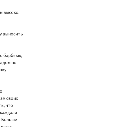
м высоко.
гу выносить
но барбекю,
м дом по-
вку
х
ам своих
ь, что
 жаждали
. Больше
 месте