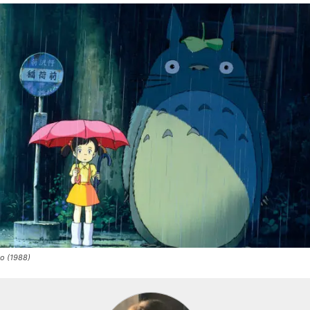
о (1988)