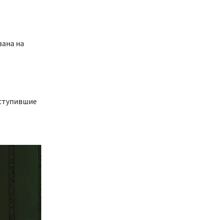
вана на
оступившие
ь