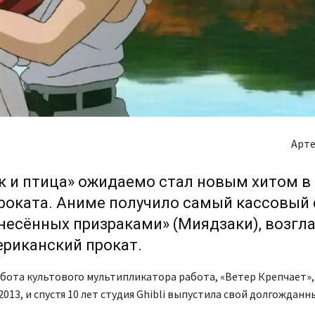
Арте
к и птица» ожидаемо стал новым хитом в
роката. Аниме получило самый кассовый 
несённых призраками» (Миядзаки), возгл
риканский прокат.
бота культового мультипликатора работа, «Ветер Крепчает»,
2013, и спустя 10 лет студия Ghibli выпустила свой долгождан