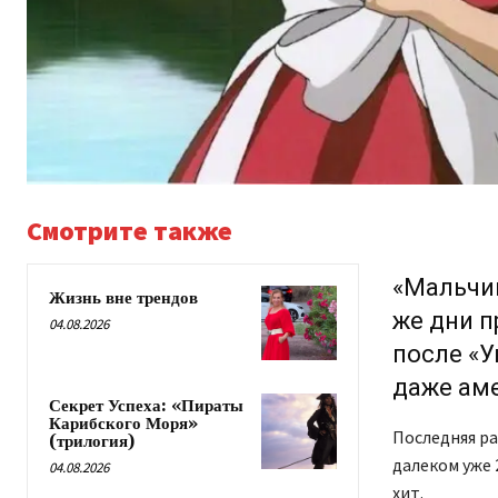
Смотрите также
«Мальчи
Жизнь вне трендов
же дни п
04.08.2026
после «У
даже аме
Секрет Успеха: «Пираты
Карибского Моря»
Последняя ра
(трилогия)
далеком уже 
04.08.2026
хит.