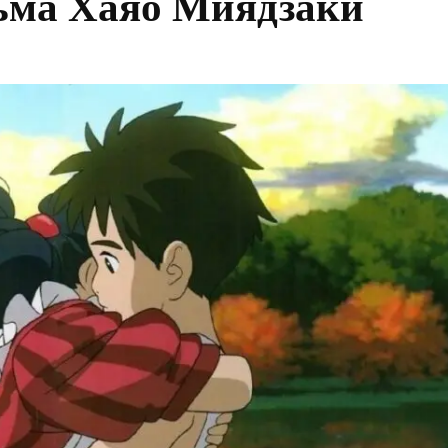
ьма Хаяо Миядзаки