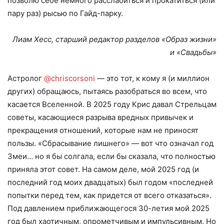
позволю себе немного расслабиться и прокатиться (или
пару раз) рысью по Гайд-парку.
Лиам Хесс, старший редактор разделов «Образ жизни»
и «Свадьбы»
Астролог
@chriscorsoni
— это тот, к кому я (и миллион
других) обращаюсь, пытаясь разобраться во всем, что
касается Вселенной. В 2025 году Крис давал Стрельцам
советы, касающиеся разрыва вредных привычек и
прекращения отношений, которые нам не приносят
пользы. «Сбрасывание лишнего» — вот что означал год
Змеи… но я бы солгала, если бы сказала, что полностью
приняла этот совет. На самом деле, мой 2025 год (и
последний год моих двадцатых) был годом «последней
попытки перед тем, как придется от всего отказаться».
Под давлением приближающегося 30-летия мой 2025
год был хаотичным, опрометчивым и импульсивным. Но