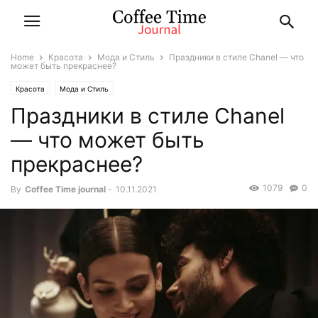
Home
Красота
Мода и Стиль
Праздники в стиле Chanel — что
может быть прекраснее?
Красота
Мода и Стиль
Праздники в стиле Chanel
— что может быть
прекраснее?
1079
0
By
Coffee Time journal
-
10.11.2021