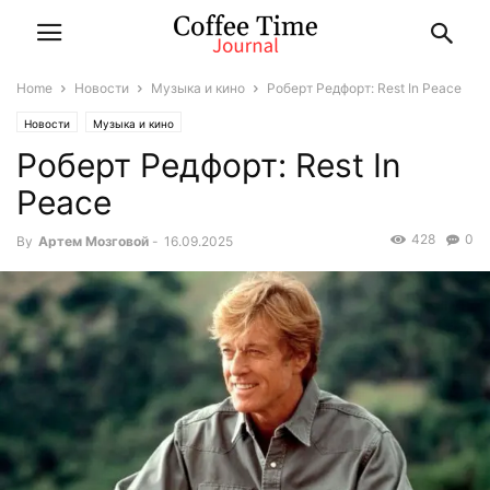
Home
Новости
Музыка и кино
Роберт Редфорт: Rest In Peace
Новости
Музыка и кино
Роберт Редфорт: Rest In
Peace
428
0
By
Артем Мозговой
-
16.09.2025