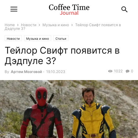
Home
Новости
Музыка и кино
Тейлор Свифт появится в
Дэдпуле 3?
Новости
Музыка и кино
Статьи
Тейлор Свифт появится в
Дэдпуле 3?
1022
0
By
Артем Мозговой
-
19.10.2023