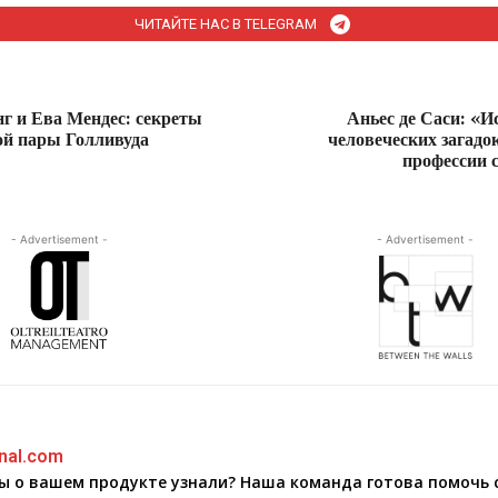
ЧИТАЙТЕ НАС В TELEGRAM
г и Ева Мендес: секреты
Аньес де Саси: «И
ой пары Голливуда
человеческих загадок
профессии 
- Advertisement -
- Advertisement -
nal.com
бы о вашем продукте узнали? Наша команда готова помочь 