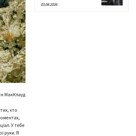
03.08.2026
н МакКлауд
тих, хто
моментах,
іал. У тебе
ї руки. Я