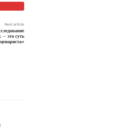
Next article
сследование
 — это суть
сценариста»
с