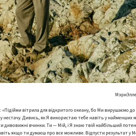
МэриЭлле
: «Підійми вітрила для відкритого океану, бо Ми вирушаємо до 
у нестачу. Дивись, як Я використаю тебе навіть у найменших 
 дивовижні вчинки. Ти — Мій, і Я знаю твій найбільший потенц
авіть якщо ти думаєш про все можливе. Відпусти результат у Мо