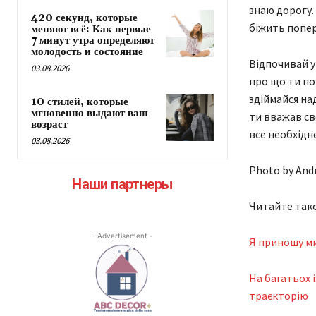
знаю дорогу. 
420 секунд, которые
біжить попер
меняют всё: Как первые
7 минут утра определяют
молодость и состояние
Відпочивай у 
03.08.2026
про що ти по
здіймайся на
10 стилей, которые
мгновенно выдают ваш
ти вважав св
возраст
все необхідне
03.08.2026
Photo by Andr
Наши партнеры
Читайте так
- Advertisement -
Я приношу мир
На багатьох і
траєкторію