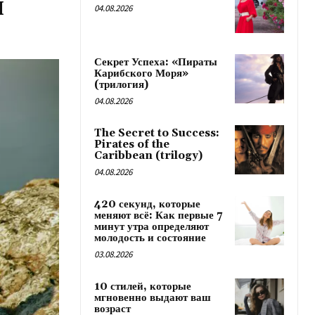
л
04.08.2026
Секрет Успеха: «Пираты
Карибского Моря»
(трилогия)
04.08.2026
The Secret to Success:
Pirates of the
Caribbean (trilogy)
04.08.2026
420 секунд, которые
меняют всё: Как первые 7
минут утра определяют
молодость и состояние
03.08.2026
10 стилей, которые
мгновенно выдают ваш
возраст