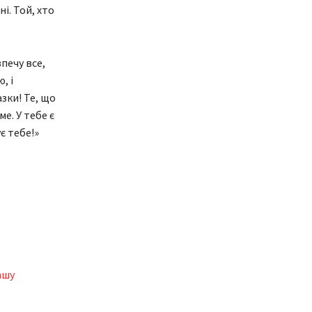
і. Той, хто
печу все,
, і
зки! Те, що
е. У тебе є
є тебе!»
ашу