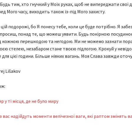
Будь тим, хто гнучкий у Моїх руках, щоб не випереджати свої дн
ед Мого часу, виходить також із-під Мого захисту.
цій подорожі, бо Я понесу тебе, коли це буде потрібно. Я забез
просиш, понад те, що можеш уявити. Будь покірною посудиною
д кожною перешкодою та негодою. Ми не можемо зазнати пора
оєю стелею, незабаром стане твоєю підлогою. Крокуй у невідом
 для цієї години. Більше ніяких вагань. Моя Слава завжди оточу
ej Lišakov
ож:
 у ті місця, де не було миру
з вас надійдуть моменти велічезноі ваги, які раптом змінять в