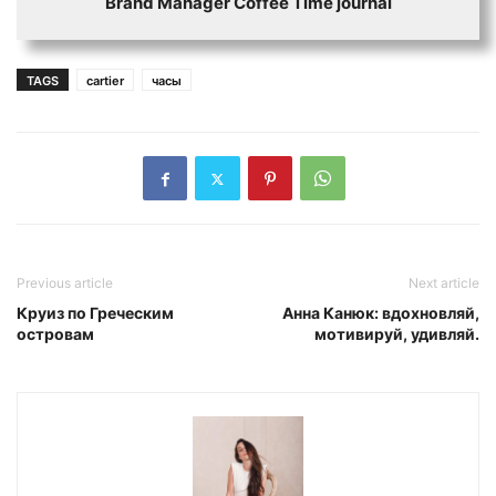
Brand Manager Coffee Time journal
TAGS
cartier
часы
Previous article
Next article
Круиз по Греческим
Анна Канюк: вдохновляй,
островам
мотивируй, удивляй.