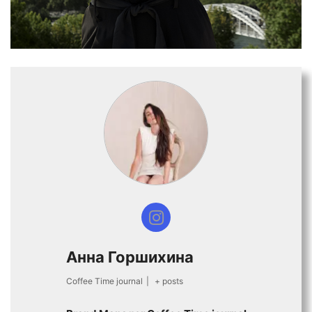
Анна Горшихина
Coffee Time journal
|
+ posts