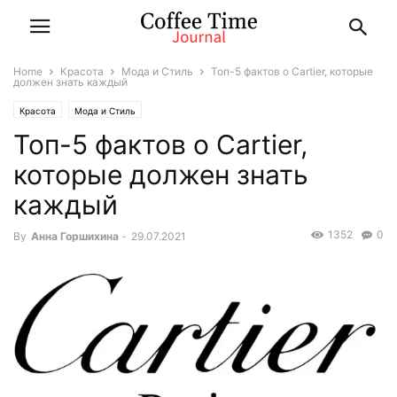
Home
Красота
Мода и Стиль
Топ-5 фактов о Cartier, которые
должен знать каждый
Красота
Мода и Стиль
Топ-5 фактов о Cartier,
которые должен знать
каждый
1352
0
By
Анна Горшихина
-
29.07.2021