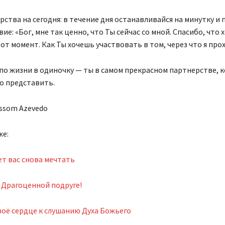
ства на сегодня: в течение дня останавливайся на минутку и
вие: «Бог, мне так ценно, что Ты сейчас со мной. Спасибо, что
от момент. Как Ты хочешь участвовать в том, через что я про
по жизни в одиночку — ты в самом прекрасном партнерстве, 
о представить.
ssom Azevedo
же:
т вас снова мечтать
 Драгоценной подруге!
оё сердце к слушанию Духа Божьего