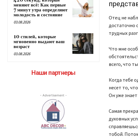
420 секунд, которые
представ
меняют всё: Как первые
7 минут утра определяют
молодость и состояние
Отец не набл
03.08.2026
достаточно с
трудных разг
10 стилей, которые
мгновенно выдают ваш
возраст
Что мне особ
03.08.2026
обстоятельст
всего, что т
Наши партнеры
Когда тебе о
несет то, чт
Он уже знает
- Advertisement -
Самая прекра
духовных усп
справляешься
тобой. Пото