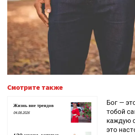
Смотрите также
Бог — эт
Жизнь вне трендов
тобой с
04.08.2026
каждую с
это наст