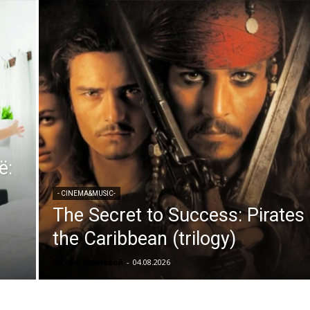
ё:
- CINEMA&MUSIC-
The Secret to Success: Pirates 
the Caribbean (trilogy)
Артем Мозговой
-
04.08.2026