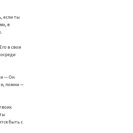
, если ты
ях, в
.
Его в свои
посреди
ни — Он
ти, помни —
 твоих
 ты
ится быть с