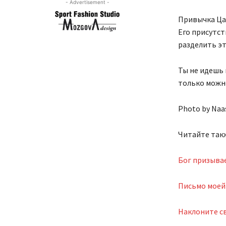
- Advertisement -
Привычка Цар
Его присутст
разделить эт
Ты не идешь 
только можн
Photo by Naa
Читайте так
Бог призывае
Письмо моей
Наклоните св