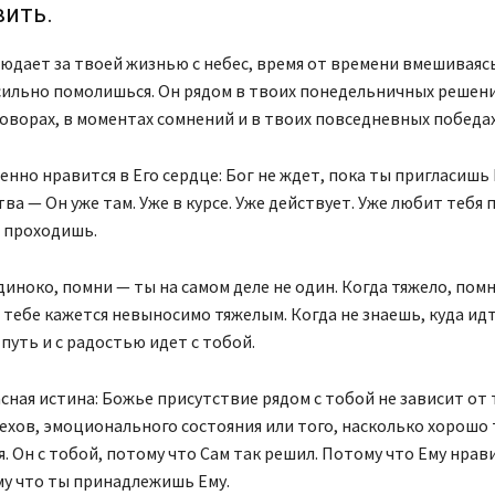
ить.
юдает за твоей жизнью с небес, время от времени вмешиваясь
ильно помолишься. Он рядом в твоих понедельничных решени
оворах, в моментах сомнений и в твоих повседневных победах
енно нравится в Его сердце: Бог не ждет, пока ты пригласишь 
ва — Он уже там. Уже в курсе. Уже действует. Уже любит тебя 
ы проходишь.
диноко, помни — ты на самом деле не один. Когда тяжело, пом
о тебе кажется невыносимо тяжелым. Когда не знаешь, куда ид
 путь и с радостью идет с тобой.
сная истина: Божье присутствие рядом с тобой не зависит от
ехов, эмоционального состояния или того, насколько хорошо
. Он с тобой, потому что Сам так решил. Потому что Ему нрав
му что ты принадлежишь Ему.