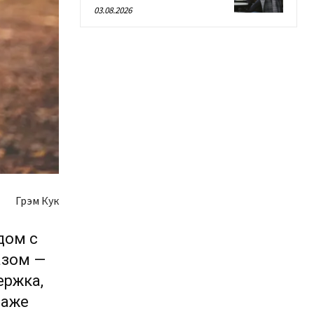
03.08.2026
Грэм Кук
дом с
азом —
ержка,
даже