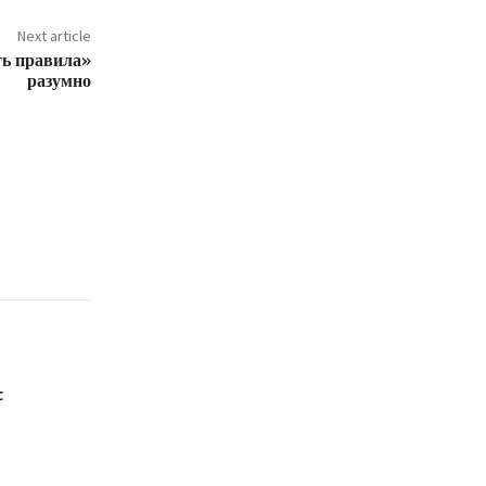
Next article
ть правила»
разумно
с