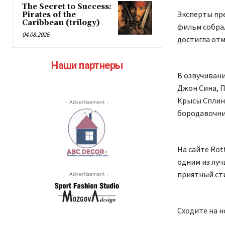
The Secret to Success:
Эксперты пре
Pirates of the
Caribbean (trilogy)
фильм собрал
04.08.2026
достигла отм
Наши партнеры
В озвучивани
Джон Сина, П
Крысы Сплинт
- Advertisement -
бородавочни
На сайте Rot
одним из луч
приятный сти
- Advertisement -
Сходите на 