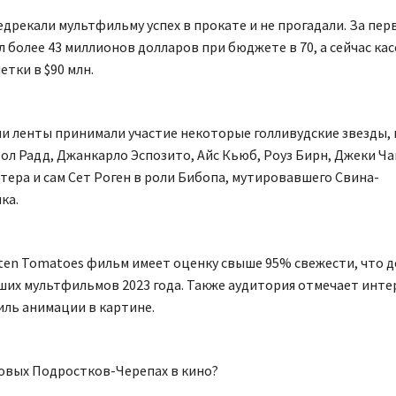
дрекали мультфильму успех в прокате и не прогадали. За пер
 более 43 миллионов долларов при бюджете в 70, а сейчас ка
етки в $90 млн.
и ленты принимали участие некоторые голливудские звезды, в
ол Радд, Джанкарло Эспозито, Айс Кьюб, Роуз Бирн, Джеки Ча
ера и сам Сет Роген в роли Бибопа, мутировавшего Свина-
ка.
ten Tomatoes фильм имеет оценку свыше 95% свежести, что д
ших мультфильмов 2023 года. Также аудитория отмечает инте
ль анимации в картине.
новых Подростков-Черепах в кино?