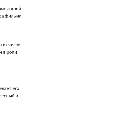
вые 5 дней
сса фильма
 их числе
н в роли
елает его
ресный и