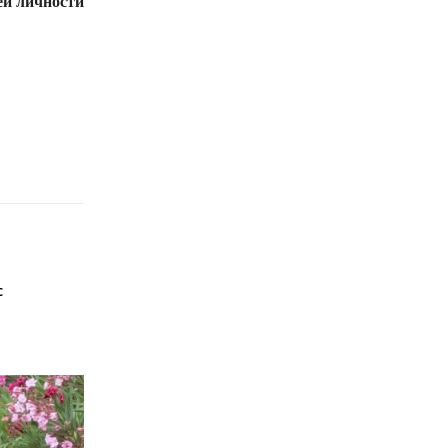
ей личности
с