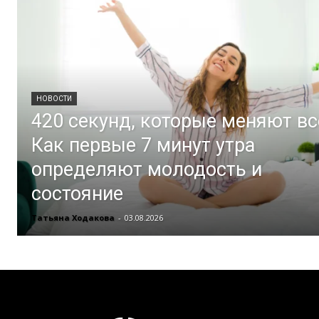
НОВОСТИ
420 секунд, которые меняют вс
Как первые 7 минут утра
определяют молодость и
состояние
Татьяна Ходакова
-
03.08.2026