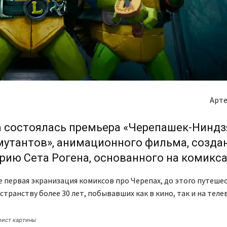
Арте
а состоялась премьера «Черепашек-Ниндз
мутантов», анимационного фильма, созда
рию Сета Рогена, основанного на комикса
е первая экранизация комиксов про Черепах, до этого путеш
странству более 30 лет, побывавших как в кино, так и на тел
рист картины