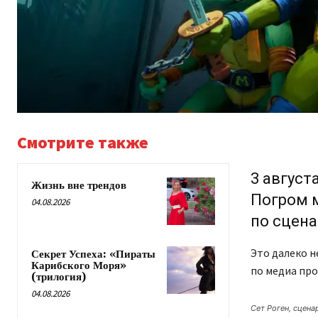
Смотрите также
3 август
Жизнь вне трендов
Погром 
04.08.2026
по сцена
Это далеко н
Секрет Успеха: «Пираты
Карибского Моря»
по медиа про
(трилогия)
04.08.2026
Сет Роген, сцена