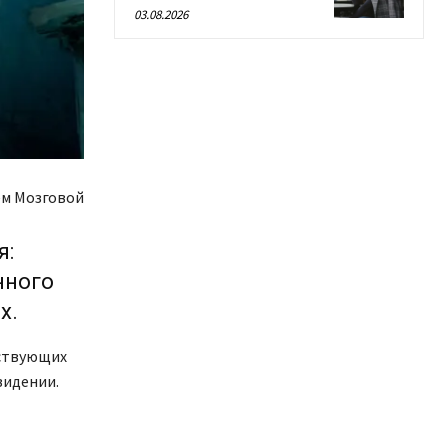
03.08.2026
м Мозговой
я:
нного
х.
ествующих
евидении.