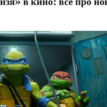
зя» в кино: всё про н