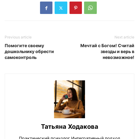
Previous article
Next article
Помогите своему
Мечтай с Богом! Считай
дошкольнику обрести
звезды и верь в
самоконтроль
невозможное!
Татьяна Ходакова
Практический психолог Интегративный подход