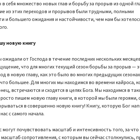
 в себя множество новых глав и борьбу за прорыв из одной гл
ие из этих переходов и прорывов были трудными, полными
и и большего ожидания и настойчивости, чем нам бы хотелось
ого.
шу новую книгу
 ожидали от Господа в течение последних нескольких месяцев,
ущение, что для многих текущий сезон борьбы за прорыв — э
од в новую главу, как это было во многих предыдущих сезонах
что большее. Для многих мы находимся во времени кайроса, к
онец, встречаются и сходятся в целях Бога. Мы находимся в так
просто пишем новую главу книги, в которой мы были героями, 
рываться в совершенно новую книгу! Книгу, которую Бог нап
нас с самого начала.
с могут почувствовать масштаб и интенсивность того, за что
 масштаб сопротивления, с которым вы сейчас столкнулись, 