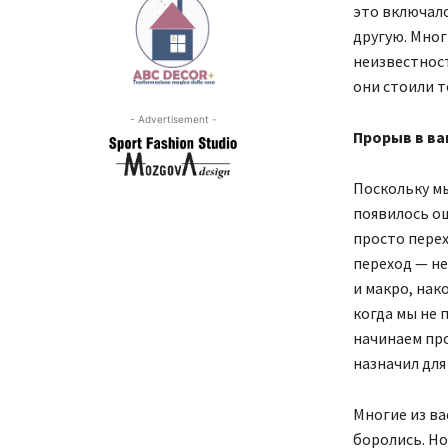
это включало
другую. Мног
неизвестност
они стоили т
- Advertisement -
Прорыв в ва
Поскольку мы
появилось ощ
просто перех
переход — не
и макро, нак
когда мы не 
начинаем про
назначил для 
Многие из ва
боролись. Но