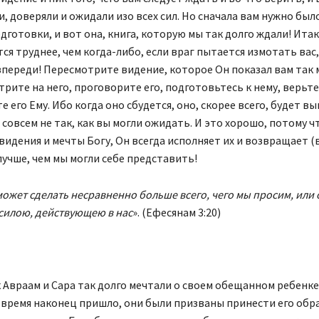
, доверяли и ожидали изо всех сил. Но сначала вам нужно был
дготовки, и вот она, книга, которую мы так долго ждали! Итак
ся труднее, чем когда-либо, если враг пытается измотать вас
впереди! Пересмотрите видение, которое Он показал вам так 
трите на него, проговорите его, подготовьтесь к нему, верьте!
е его Ему. Ибо когда оно сбудется, оно, скорее всего, будет в
совсем не так, как вы могли ожидать. И это хорошо, потому чт
идения и мечты Богу, Он всегда исполняет их и возвращает (
лучше, чем мы могли себе представить!
может сделать несравненно больше всего, чего мы просим, ​​или 
силою, действующею в нас
». (Ефесянам 3:20)
 Авраам и Сара так долго мечтали о своем обещанном ребенке
а время наконец пришло, они были призваны принести его обр