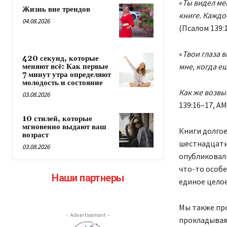
«
Ты видел ме
Жизнь вне трендов
книге. Каждо
04.08.2026
(Псалом 139:1
«
Твои глаза 
420 секунд, которые
мне, когда ещ
меняют всё: Как первые
7 минут утра определяют
молодость и состояние
Как же возвы
03.08.2026
139:16–17, AM
10 стилей, которые
мгновенно выдают ваш
Книги долгое
возраст
шестнадцати 
03.08.2026
опубликовали
что-то особе
Наши партнеры
единое целое
Мы также пр
- Advertisement -
прокладывая 