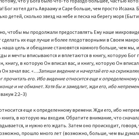
 потому, что у Бога было что-то гораздо большее, частью кот
а! Бог хотел дать Аврааму и Саре больше, чем просто Исаака. 
ко детей, сколько звезд на небе и песка на берегу моря (Бытие
но, чтобы мы продолжали предоставлять Ему наше микровиде
 сделать их еще лучше и более плодотворными в Своем макро
 наша цель и обещание становятся намного больше, чем мы, 
ды и мечты вписываются и вплетаются в книгу, которую Бог 
н, книгу, в которую Он вписал вас, и книгу, которую Он вписал
 Он зачал вас. «
…Запиши видение и начертай его на скрижалях
 прочитать его. Ибо видение относится еще к определенному 
 конце и не обманет. Хотя бы и замедлит, жди его, ибо непреме
ввакум 2:2–3)
тносится еще к определенному времени. Жди его, ибо непре
о книга, в которую мы входим. Обратите внимание, что сначал
адывается, и нужно его ждать. Затем оно происходит, говоря, 
озможно, прошло много лет (возможно, больше, чем вы думал