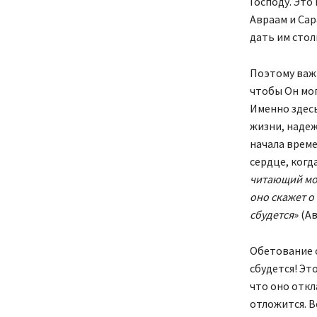
Господу. Это
Авраам и Сар
дать им столь
Поэтому важ
чтобы Он мог
Именно здесь
жизни, надеж
начала време
сердце, когда
читающий мог
оно скажет о
сбудется
» (А
Обетование о
сбудется! Эт
что оно откл
отложится. В