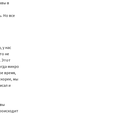
авы в
. Но все
 у нас
то не
. Этот
огда микро
ое время,
скорее, мы
исал и
 вы
происходит