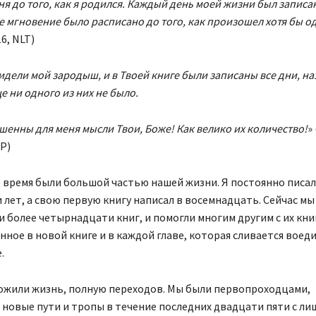
ня до того, как я родился. Каждый день моей жизни был записа
е мгновение было расписано до того, как произошел хотя бы о
6, NLT)
видели мой зародыш, и в Твоей книге были записаны все дни, н
е ни одного из них не было.
шенны для меня мысли Твои, Боже! Как велико их количество!
»
P)
 время были большой частью нашей жизни. Я постоянно писал
лет, а свою первую книгу написал в восемнадцать. Сейчас мы
 более четырнадцати книг, и помогли многим другим с их кни
нное в новой книге и в каждой главе, которая сливается воеди
.
ожили жизнь, полную переходов. Мы были первопроходцами,
новые пути и тропы в течение последних двадцати пяти с ли