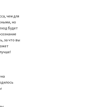
са, чем для
жными, но
еход будет
осознание
ь, за что вы
может
лучше!
ена
ходилось
ы
вы