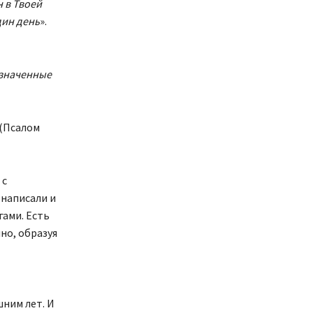
н в Твоей
дин день
».
азначенные
 (Псалом
 с
 написали и
гами. Есть
но, образуя
шним лет. И