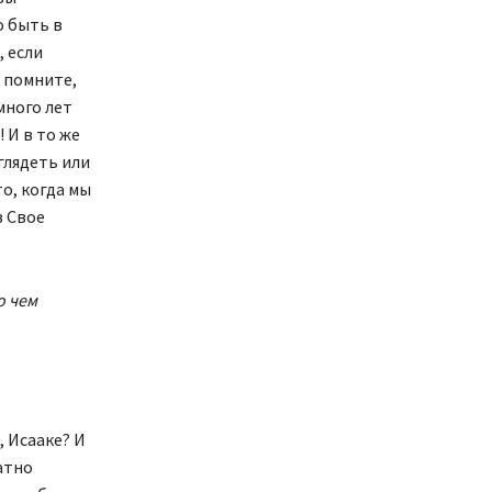
о быть в
, если
, помните,
много лет
 И в то же
ыглядеть или
о, когда мы
в Свое
о чем
, Исааке? И
атно