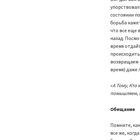
упорствовали
состоянии по
борьба кажет
что все еще 
назад. Посмо
время отдайт
происходить 
возвращаем в
время) даже 
«
А Тому, Кто 
помышляем, 
Обещание
Помните, как
все же, когд