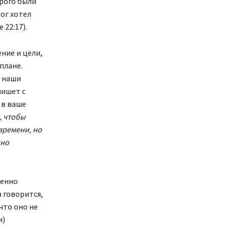
орого были
Бог хотел
 22:17).
ние и цели,
плане.
и наши
пишет с
 в ваше
, чтобы
времени, но
нно
менно
а говорится,
что оно не
и)