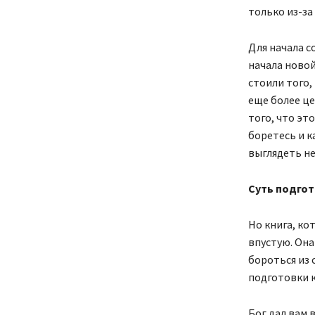
только из-з
Для начала с
начала новой
стоили того,
еще более це
того, что это
боретесь и к
выглядеть не
Суть подго
Но книга, ко
впустую. Она
бороться из 
подготовки к
Бог дал вам 