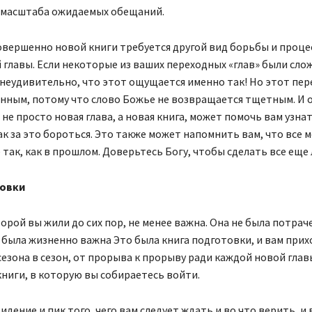
а масштаба ожидаемых обещаний.
овершенно новой книги требуется другой вид борьбы и процес
 главы. Если некоторые из ваших переходных «глав» были сло
 неудивительно, что этот ощущается именно так! Но этот пер
нным, потому что слово Божье не возвращается тщетным. И 
 не просто новая глава, а новая книга, может помочь вам узнат
ак за это бороться. Это также может напомнить вам, что все 
 так, как в прошлом. Доверьтесь Богу, чтобы сделать все еще 
товки
торой вы жили до сих пор, не менее важна. Она не была потрач
 была жизненно важна Это была книга подготовки, и вам при
сезона в сезон, от прорыва к прорыву ради каждой новой глав
ниги, в которую вы собираетесь войти.
видение и пик того, чего вам следует ждать и во что верить, и 