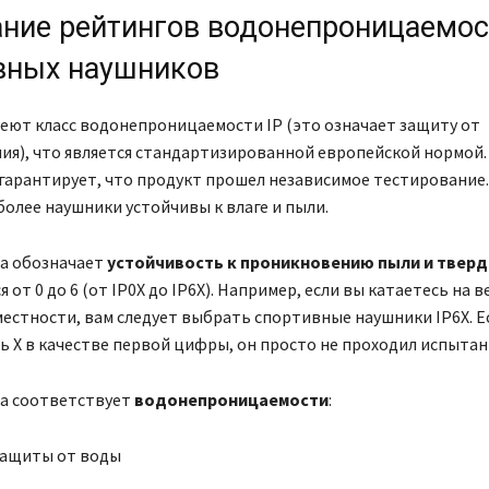
ние рейтингов водонепроницаемос
вных наушников
еют класс водонепроницаемости IP (это означает защиту от
ия), что является стандартизированной европейской нормой.
 гарантирует, что продукт прошел независимое тестирование
 более наушники устойчивы к влаге и пыли.
а обозначает
устойчивость к проникновению пыли и тверд
 от 0 до 6 (от IP0X до IP6X). Например, если вы катаетесь на 
естности, вам следует выбрать спортивные наушники IP6X. Е
ь X в качестве первой цифры, он просто не проходил испытан
а соответствует
водонепроницаемости
:
 защиты от воды