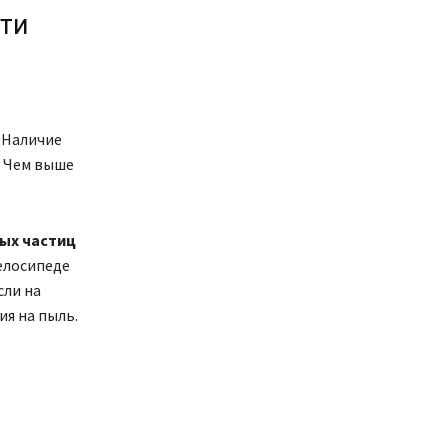
ти
 Наличие
. Чем выше
ых частиц
велосипеде
сли на
ия на пыль.