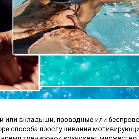
и или вкладыши, проводные или беспров
оре способа прослушивания мотивирующи
 время тренировок возникает множество