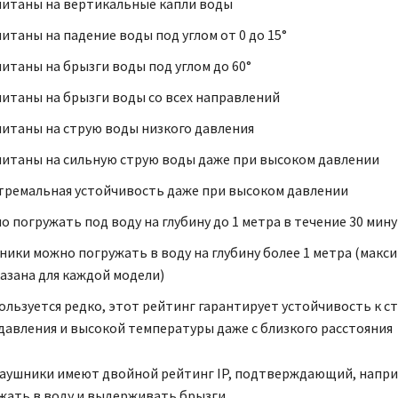
считаны на вертикальные капли воды
читаны на падение воды под углом от 0 до 15°
считаны на брызги воды под углом до 60°
считаны на брызги воды со всех направлений
считаны на струю воды низкого давления
считаны на сильную струю воды даже при высоком давлении
стремальная устойчивость даже при высоком давлении
но погружать под воду на глубину до 1 метра в течение 30 мин
шники можно погружать в воду на глубину более 1 метра (макс
казана для каждой модели)
пользуется редко, этот рейтинг гарантирует устойчивость к с
давления и высокой температуры даже с близкого расстояния
аушники имеют двойной рейтинг IP, подтверждающий, наприм
жать в воду и выдерживать брызги.