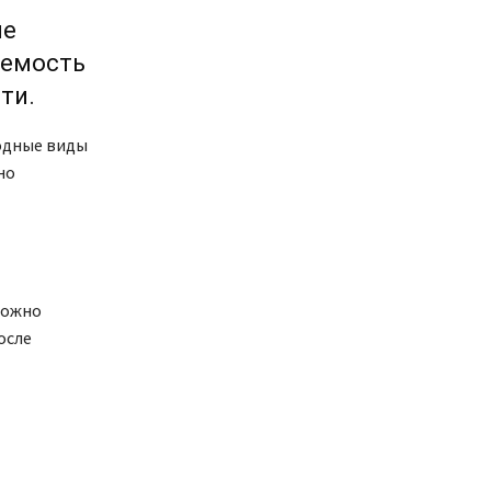
ше
аемость
ти.
водные виды
но
можно
осле