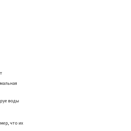
ут
имальная
труе воды
ер, что их