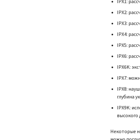
IPX1: рас
IPX2: расс
IPX3: рас
IPX4: рас
IPX5: рас
IPX6: рас
IPX6K: эк
IPX7: мож
IPX8: нау
глубина у
IPX9K: ис
высокого 
Некоторые н
можно погру