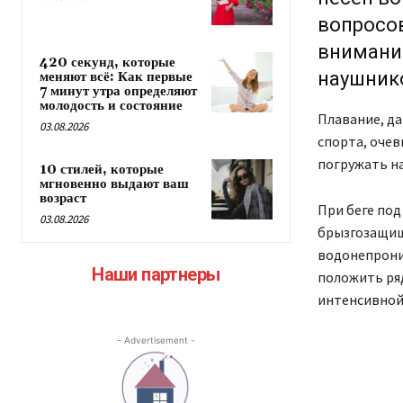
вопросов
внимани
420 секунд, которые
наушнико
меняют всё: Как первые
7 минут утра определяют
молодость и состояние
Плавание, да
03.08.2026
спорта, оче
погружать на
10 стилей, которые
мгновенно выдают ваш
возраст
При беге под
03.08.2026
брызгозащищ
водонепрони
Наши партнеры
положить ряд
интенсивной
- Advertisement -