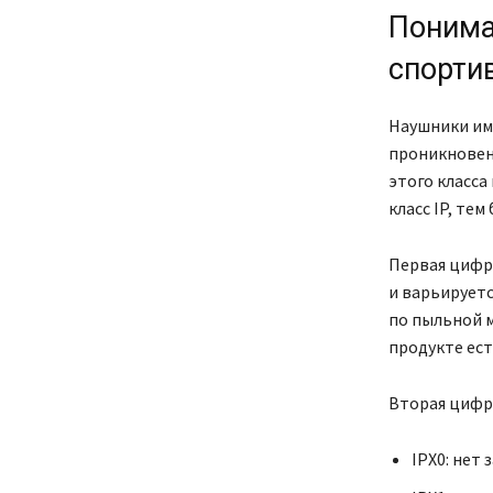
Понима
спорти
Наушники им
проникновен
этого класса
класс IP, тем
Первая цифр
и варьируется
по пыльной м
продукте ест
Вторая цифр
IPX0: нет