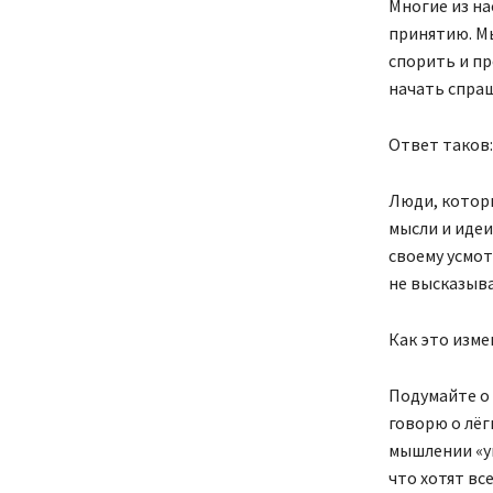
Многие из на
принятию. Мы
спорить и п
начать спра
Ответ таков
Люди, которы
мысли и идеи
своему усмот
не высказыва
Как это изме
Подумайте о 
говорю о лёг
мышлении «уг
что хотят вс