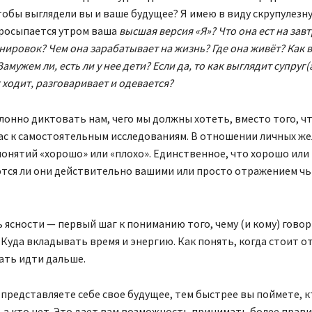
тобы выглядели вы и ваше будущее? Я имею в виду скрупулезну
просыпается утром ваша
высшая версия «Я»? Что она ест на зав
нировок? Чем она зарабатывает на жизнь? Где она живёт?
Как 
мужем ли, есть ли у нее дети? Если да, то как выглядит супруг(
 ходит, разговаривает и одевается?
онно диктовать нам, чего мы должны хотеть, вместо того, ч
ас к самостоятельным исследованиям. В отношении личных же
понятий «хорошо» или «плохо». Единственное, что хорошо или 
ются ли они действительно вашими или просто отражением чь
 ясности — первый шаг к пониманию того, чему (и кому) говор
 Куда вкладывать время и энергию. Как понять, когда стоит о
ать идти дальше.
 представляете себе свое будущее, тем быстрее вы поймете, к
 а кто нет. Это дает вам возможность принимать более прав