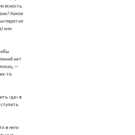
ю ясность.
трак? Каков
выглядят ее
а) или
тобы
ланий нет
плохо, —
их-то
ить «да» в
тступить
то в него
ильные