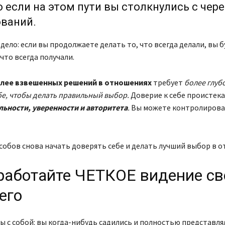
 если на этом пути вы столкнулись с чер
ований.
м дело: если вы продолжаете делать то, что всегда делали, вы 
 что всегда получали.
лее взвешенных решений в отношениях
требует
более глуб
бе, чтобы делать правильный выбор.
Доверие к себе проистека
ьности, уверенности и авторитета
.
Вы можете контролироват
собов снова начать доверять себе и делать лучший выбор в о
зработайте ЧЕТКОЕ видение св
его
ы с собой: вы когда-нибудь садились и полностью представлял