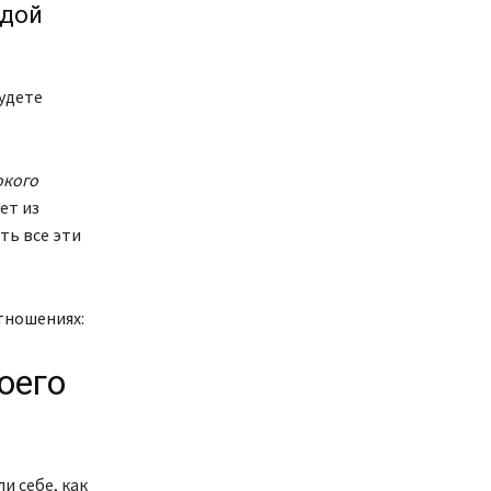
едой
будете
окого
ет из
ь все эти
тношениях:
оего
и себе, как