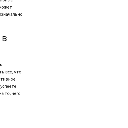
 может
 изначально
 в
ым
ь все, что
гативное
 успеете
а то, чего