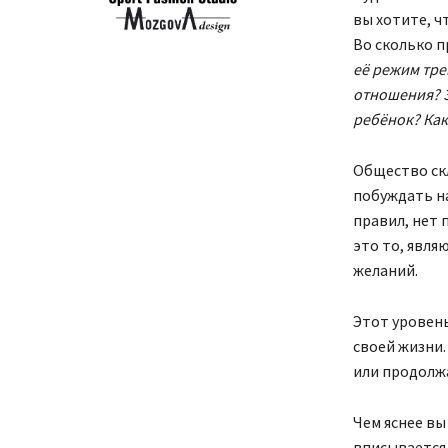
вы хотите, ч
Во сколько 
её режим тре
отношения? За
ребёнок? Как
Общество скл
побуждать н
правил, нет 
это то, явля
желаний.
Этот уровень
своей жизни.
или продолж
Чем яснее вы
вписывается,