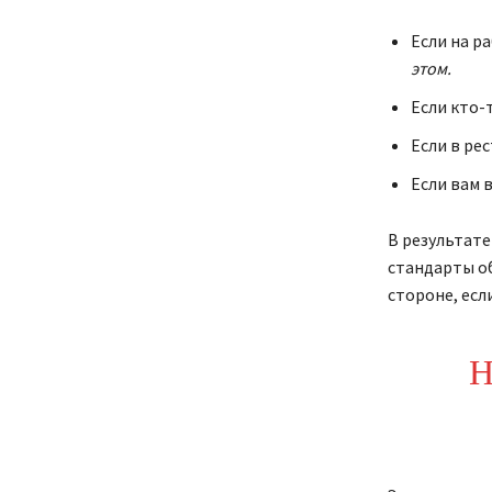
Если на р
этом.
Если кто-
Если в ре
Если вам 
В результате
стандарты о
стороне, есл
Н