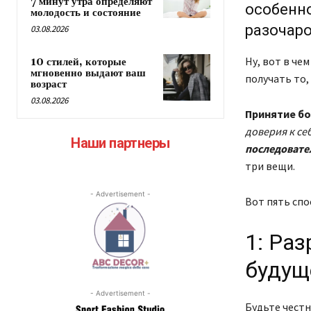
7 минут утра определяют
особенно
молодость и состояние
разочар
03.08.2026
Ну, вот в че
10 стилей, которые
мгновенно выдают ваш
получать то,
возраст
03.08.2026
Принятие бо
доверия к се
Наши партнеры
последовател
три вещи.
- Advertisement -
Вот пять спо
1: Ра
будущ
- Advertisement -
Будьте честн