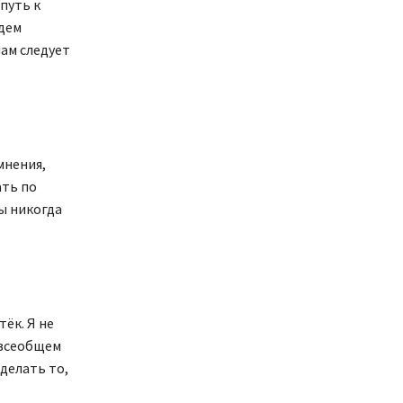
путь к
удем
ам следует
мнения,
ать по
ы никогда
тёк. Я не
 всеобщем
делать то,