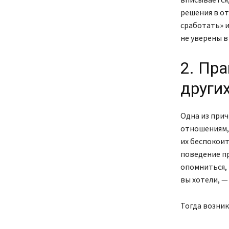
решения в о
сработать» и
не уверены в
2. Пра
други
Одна из при
отношениям, 
их беспокоит
поведение пр
опомниться, 
вы хотели, — 
Тогда возник