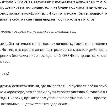
с думают, что быть вежливым и всегда всем довольным — это 
 будем нравиться людям, если не будем поднимать шум, не б
ровоцировать конфликты… И хотя это может быть правдой, н
шивать себя,
какие типы людей
любят нас из-за этого?
:
люди, которые могут нами воспользоваться.
е действительно ценят вас как личность, также ценят ваши 
. Но тем, кто просто хочет контролировать вас или действов
рению без каких-либо последствий, ОЧЕНЬ понравится, что в
етесь.
нить?
других аспектах жизни, где вы постоянно пускаете всё на само
ком характере, это совсем другая характеристика. Я говорю о
одить всем», при котором установка по умолчанию — просто 
е остальные, —
даже если это вредит вам.