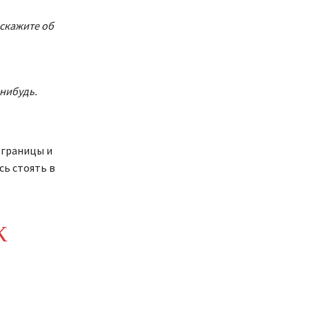
скажите об
-нибудь.
 границы и
ь стоять в
К