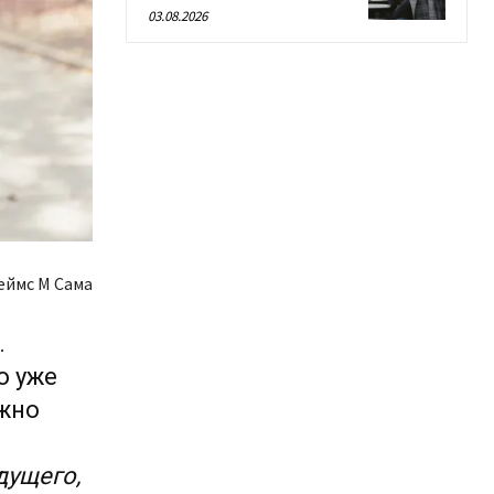
03.08.2026
еймс М Сама
.
о уже
ожно
ущего,