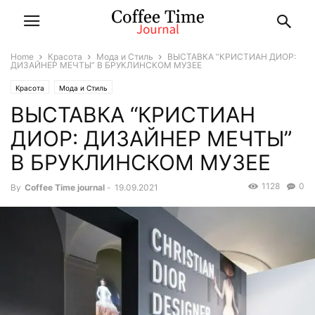
Home
Красота
Мода и Стиль
ВЫСТАВКА “КРИСТИАН ДИОР:
ДИЗАЙНЕР МЕЧТЫ” В БРУКЛИНСКОМ МУЗЕЕ
Красота
Мода и Стиль
ВЫСТАВКА “КРИСТИАН
ДИОР: ДИЗАЙНЕР МЕЧТЫ”
В БРУКЛИНСКОМ МУЗЕЕ
1128
0
By
Coffee Time journal
-
19.09.2021