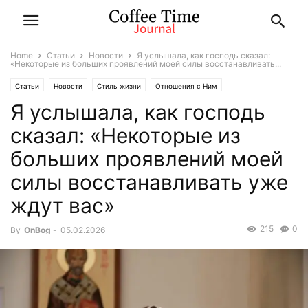
Home
Статьи
Новости
Я услышала, как господь сказал:
«Некоторые из больших проявлений моей силы восстанавливать...
Статьи
Новости
Стиль жизни
Отношения с Ним
Я услышала, как господь
сказал: «Некоторые из
больших проявлений моей
силы восстанавливать уже
ждут вас»
215
0
By
OnBog
-
05.02.2026