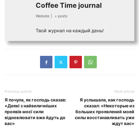
Coffee Time journal
Website
|
+ posts
Твой журнал на каждый день!
Previous article
Next article
Я почула, як господь сказав:
Я услышала, как господь
«Деякі з найвеличніших
сказал: «Некоторые из
проявів моєї сили
больших проявлений моей
відновлювати вже йдуть до
силы восстанавливать уже
вас»
ждут вас»