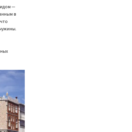
гидом —
ванным в
 что
мчужины.
мных