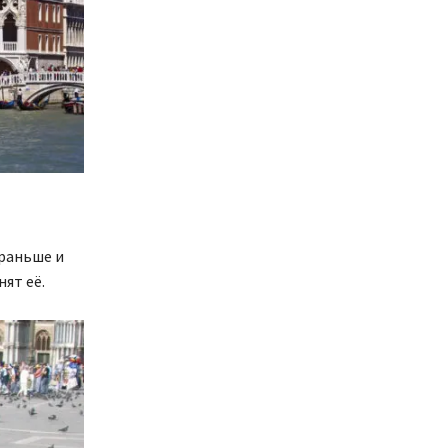
ораньше и
ят её.