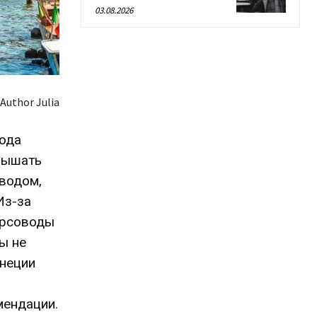
03.08.2026
Author Julia
года
слышать
оводом,
Из-за
урсоводы
ы не
енеции
мендации.