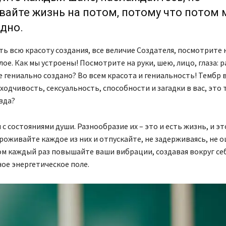
айте жизнь на потом, потому что потом
дно.
ь всю красоту создания, все величие Создателя, посмотрите н
лое. Как мы устроены! Посмотрите на руки, шею, лицо, глаза: р
е гениально создано? Во всем красота и гениальность! Тембр 
аходчивость, сексуальность, способности и загадки в вас, это 
вда?
 с состояниями души. Разнообразие их – это и есть жизнь, и эт
роживайте каждое из них и отпускайте, не задерживаясь, не о
м каждый раз повышайте ваши вибрации, создавая вокруг се
ое энергетическое поле.