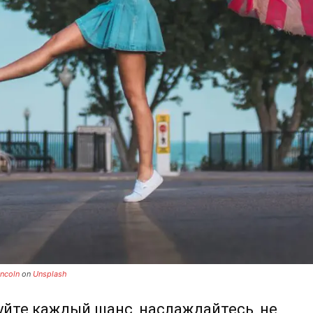
incoln
on
Unsplash
йте каждый шанс, наслаждайтесь, не