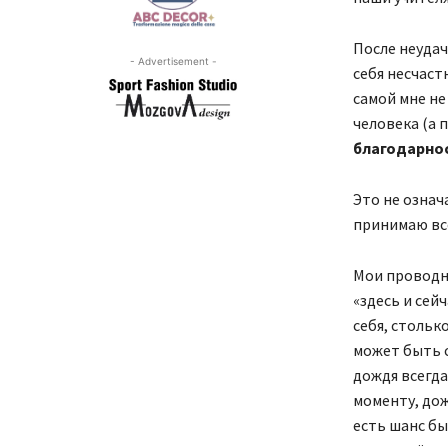
После неудач
- Advertisement -
себя несчаст
самой мне не
человека (а 
благодарнос
Это не означа
принимаю всё,
Мои проводн
«здесь и сей
себя, стольк
может быть с
дождя всегда
моменту, дожд
есть шанс бы