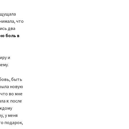
 ощущала
нимала, что
лись два
ю боль в
иру и
шему.
бовь, быть
крыла новую
 что во мне
ла я: после
аждому
у, у меня
то подарок,