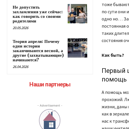
тоже бывают 
Не допустить
по сути они 
захламления уже сейчас:
как говорить со своими
одно но… Зат
родителями
постоянная о
20.05.2026
таких длител
состояния оч
Теория апреля: Почему
одни истории
заканчиваются весной, а
Как быть?
другие (захватывающие)
начинаются?
26.04.2026
Первый ш
помощь
Наши партнеры
А помощь може
прохожий. Л
- Advertisement -
жизни, даны 
как в зеркал
нас к трансф
наши учителя