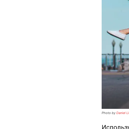
Photo by
Daniel L
Использу