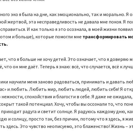
ного эко я была на дне, как эмоционально, так и морально. Я
ной жертвой, эта несправедливость не давала мне покоя. Я по
 справиться. И как только я это осознала, в моей жизни появи
потом и больше), которые помогли мне
трансформировать мо
ть.
ет, что я больше не хочу детей. Это означает, что я доверяю м
 что он мне даёт. Теперь я знаю: всё, что случается, всё к луч
ики научили меня заново радоваться, принимать и давать лю
час» и любить. Любить мир, любить людей, любить себя! Я от
о нежности, спокойствия и благости в себе. Я даже не ожидала,
окрыт такой потенциал. Хочу, чтобы вы осознали то, что поня
 приходит радуга и светит солнце. Я радуюсь каждому дню, к
ю и солнцу, просто так, без причин, потому что я здесь, я жив
ть здесь. Это чувство неописуемо, это блаженство! Жизнь – э