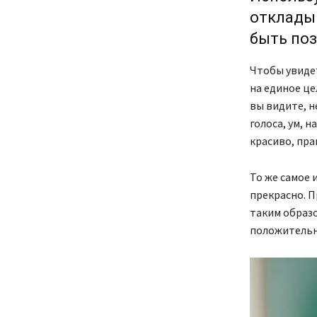
откладыв
быть поз
Чтобы увидет
на единое це
вы видите, н
голоса, ум, н
красиво, пра
То же самое и
прекрасно. П
таким образо
положительн