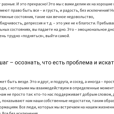
разные. И это прекрасно! Это мы с вами делим их на хорошие и
имеют право быть все – и грусть, и радость, без исключения! Н
яжные состояния, такие как вечное недовольство,
бидчивость, депрессия и т.д. – это уже не к благости. Пребыва
ьных состояниях, вы падаете на дно. Это – эмоциональное дно
ень трудно «подняться», выйти самой.
аг – осознать, что есть проблема и иска
т быть везде. Это и друг, и подруга, и сосед, а иногда – прос
юди, с которыми мы взаимодействуем в определенные момен
нам не просто так: кто-то нас поддерживает добрым словом, 
е, показывают нам наши собственные недостатки, таким образ
ормациям. Все люди, которых мы встречаем на нашем жизненн
. Все без исключения.