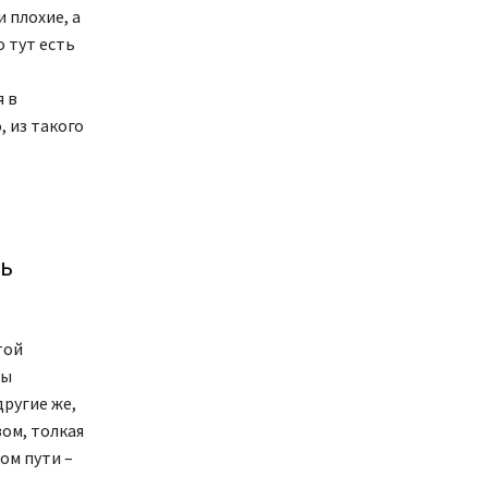
 плохие, а
о тут есть
я в
, из такого
ть
той
ты
другие же,
ом, толкая
ом пути –