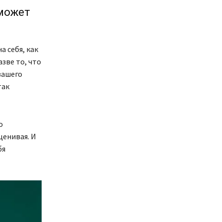
 может
а себя, как
азве то, что
вашего
так
о
ценивая. И
бя