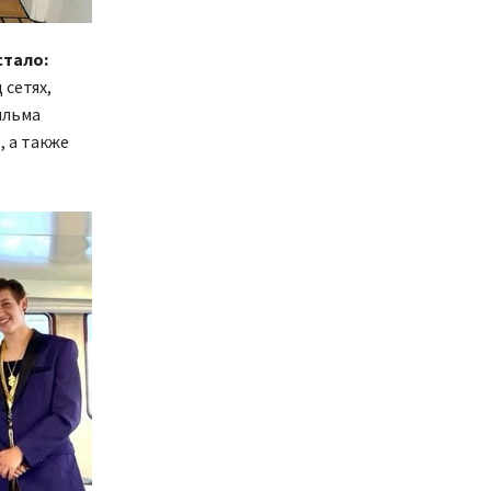
стало:
 сетях,
ильма
, а также