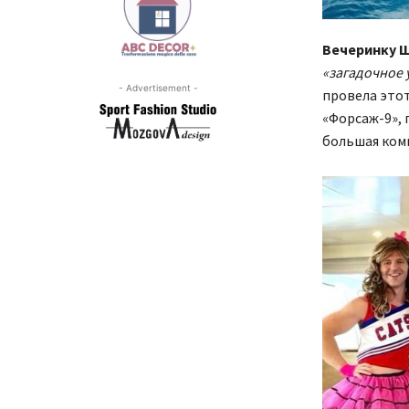
Вечеринку Ш
«загадочное 
- Advertisement -
провела этот
«Форсаж-9», 
большая комп