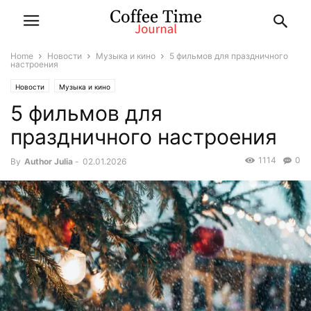
Home
Новости
Музыка и кино
5 фильмов для праздничного
настроения
Новости
Музыка и кино
5 фильмов для
праздничного настроения
1114
0
By
Author Julia
-
02.01.2026