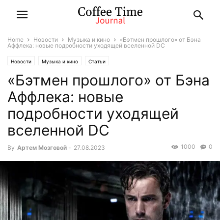
Home
Новости
Музыка и кино
«Бэтмен прошлого» от Бэна
Аффлека: новые подробности уходящей вселенной DC
Новости
Музыка и кино
Статьи
«Бэтмен прошлого» от Бэна
Аффлека: новые
подробности уходящей
вселенной DC
1000
0
By
Артем Мозговой
-
27.08.2023