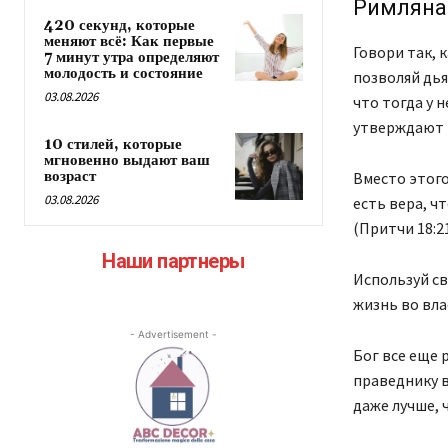
Римлянам
420 секунд, которые
меняют всё: Как первые
Говори так, к
7 минут утра определяют
молодость и состояние
позволяй дья
03.08.2026
что тогда у 
утверждают 
10 стилей, которые
мгновенно выдают ваш
возраст
Вместо этого
03.08.2026
есть вера, ч
(Притчи 18:2
Наши партнеры
Используй св
жизнь во вла
- Advertisement -
Бог все еще 
праведнику в
даже лучше, 