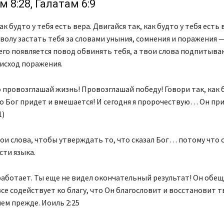
 8:28, Галатам 6:9
ак будто у тебя есть вера. Двигайся так, как будто у тебя есть 
волу застать тебя за словами уныния, сомнения и поражения 
него появляется повод обвинять тебя, а твои слова подпитыва
исход поражения.
 провозглашай жизнь! Провозглашай победу! Говори так, как б
то Бог придет и вмешается! И сегодня я пророчествую… Он при
1)
ои слова, чтобы утверждать то, что сказал Бог… потому что 
сти языка.
работает. Ты еще не видел окончательный результат! Он обещ
се содействует ко благу, что Он благословит и восстановит 
чем прежде. Иоиль 2:25