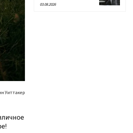
03.08.2026
н Уиттакер
зличное
ре!