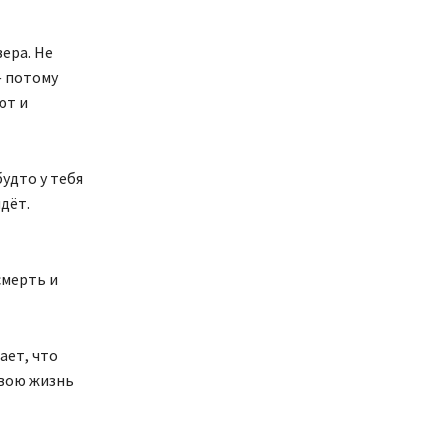
вера. Не
— потому
ют и
удто у тебя
дёт.
смерть и
ает, что
твою жизнь