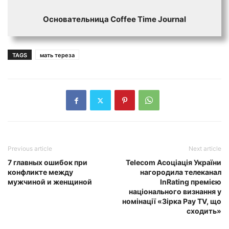
Основательница Сoffee Time Journal
TAGS
мать тереза
Previous article
Next article
7 главных ошибок при
Telecom Асоціація України
конфликте между
нагородила телеканал
мужчиной и женщиной
InRating премією
національного визнання у
номінації «Зірка Pay TV, що
сходить»