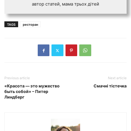
автор статей, мама трьох дiтей
TAGS
ресторан
Previous article
Next article
«Красота — это мужество
Смачнi тiстечка
быть собой» – Питер
Линдберг