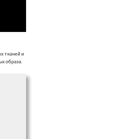
х тканей и
х образа.