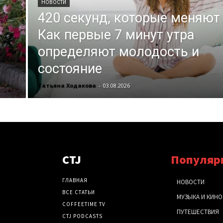
НОВОСТИ
420 секунд, которые меняют 
Как первые 7 минут утра
определяют молодость и
состояние
Татьяна Ходакова
-
03.08.2026
CTJ
Популяр
ГЛАВНАЯ
НОВОСТИ
ВСЕ СТАТЬИ
МУЗЫКА И КИНО
COFFEETIME TV
ПУТЕШЕСТВИЯ
CTJ PODCASTS