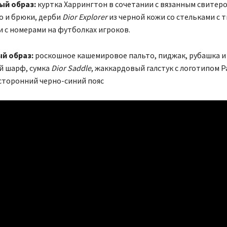
ый образ:
куртка Харрингтон в сочетании с вязанным свитеро
о и брюки, дерби
Dior Explorer
из черной кожи со стельками с 
и с номерами на футболках игроков.
й образ:
роскошное кашемировое пальто, пиджак, рубашка и
 шарф, сумка
Dior Saddle
, жаккардовый галстук с логотипом Pa
сторонний черно-синий пояс