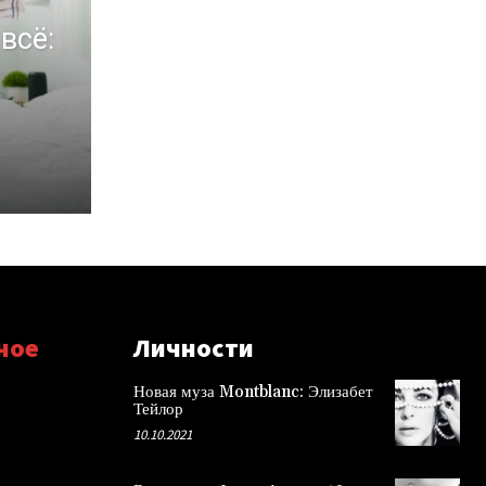
всё:
ное
Личности
Новая муза Montblanc: Элизабет
Тейлор
10.10.2021