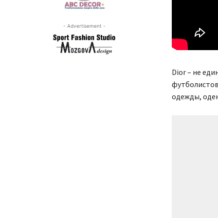
- Advertisement -
Dior – не ед
футболистов
одежды, оден