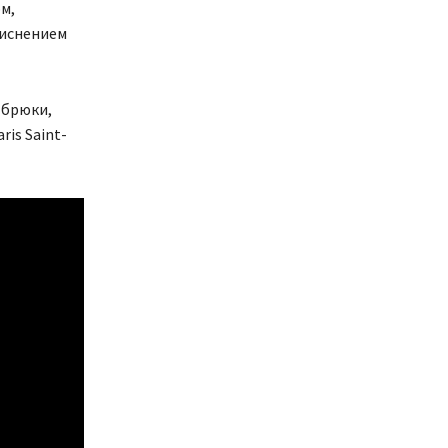
м,
тиснением
 брюки,
ris Saint-