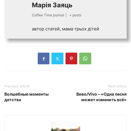
Марiя Заяць
Coffee Time journal
|
+ posts
автор статей, мама трьох дiтей
Previous article
Next article
Волшебные моменты
Виво/Vivo – «Одна песня
детства
может изменить всё»