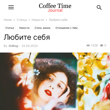
Home
Статьи
Новости
Любите себя
Статьи
Новости
Стиль жизни
Отношения с Ним
Любите себя
1228
0
By
OnBog
-
22.04.2023