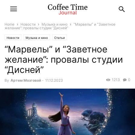
Home
Новости
Музыка и кино
“Марвелы” и “Заветное
желание”: провалы студии “Дисней”
Новости
Музыка и кино
Статьи
“Марвелы” и “Заветное
желание”: провалы студии
“Дисней”
1213
0
By
Артем Мозговой
-
11.12.2023