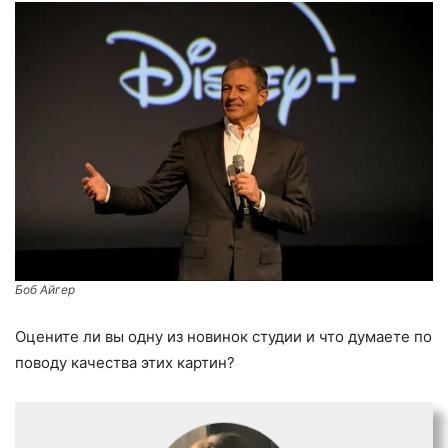
Боб Айгер
Оцените ли вы одну из новинок студии и что думаете по
поводу качества этих картин?