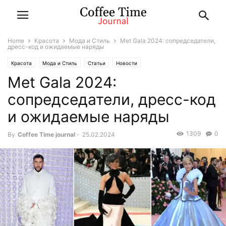
Home
Красота
Мода и Стиль
Met Gala 2024: сопредседатели,
дресс-код и ожидаемые наряды
Красота
Мода и Стиль
Статьи
Новости
Met Gala 2024:
сопредседатели, дресс-код
и ожидаемые наряды
1309
0
By
Coffee Time journal
-
25.02.2024