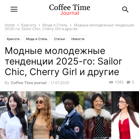
Home
Красота
Мода и Стиль
Модные молодежные тенденции
2025-го: Sailor Chic, Cherry Girl и другие
Красота
Мода и Стиль
Статьи
Новости
Модные молодежные
тенденции 2025-го: Sailor
Chic, Cherry Girl и другие
1085
0
By
Coffee Time journal
-
17.01.2025