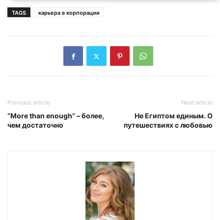
TAGS
карьера в корпорации
Previous article
Next article
“More than enough” – более,
Не Египтом единым. О
чем достаточно
путешествиях с любовью