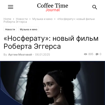
Home
Новости
Музыка и кино
«Носферату»: новый фильм
Роберта Эггерса
Новости
Музыка и кино
«Носферату»: новый фильм
Роберта Эггерса
895
0
By
Артем Мозговой
-
06.01.2025