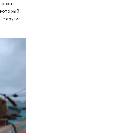
прокат
 который
ые другие