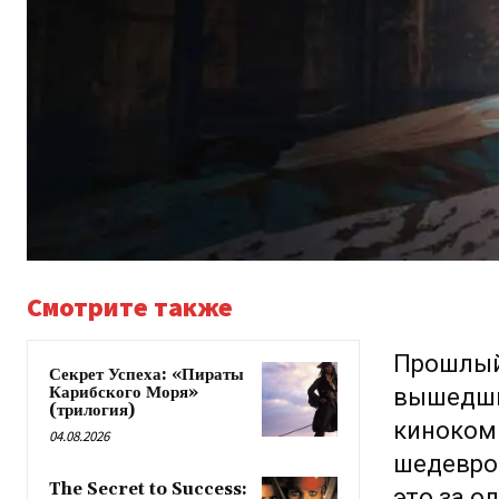
Смотрите также
Прошлый
Секрет Успеха: «Пираты
Карибского Моря»
вышедшим
(трилогия)
киноком
04.08.2026
шедевро
The Secret to Success:
это за о