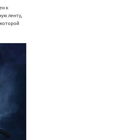
ен к
ую ленту,
 которой