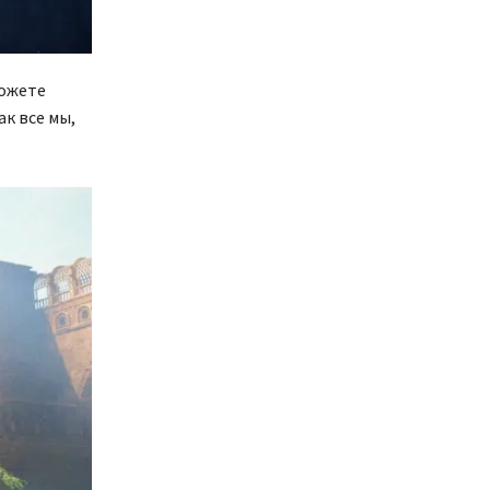
можете
ак все мы,