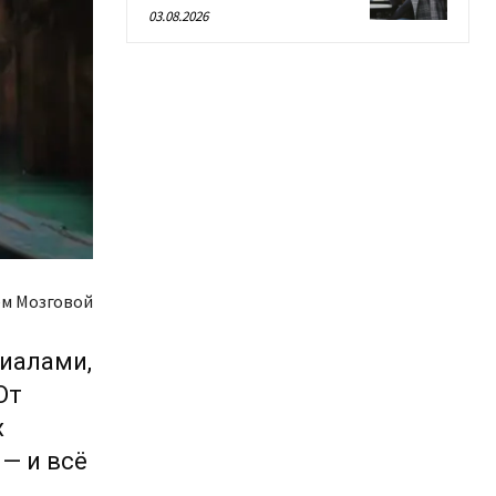
03.08.2026
м Мозговой
иалами,
От
х
— и всё