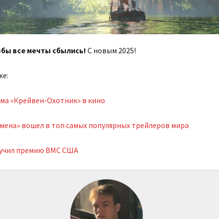
обы все мечты сбылись!
С новым 2025!
же:
ма «Крейвен-Охотник» в кино
мена» вошел в топ самых популярных трейлеров мира
лучил премию ВМС США