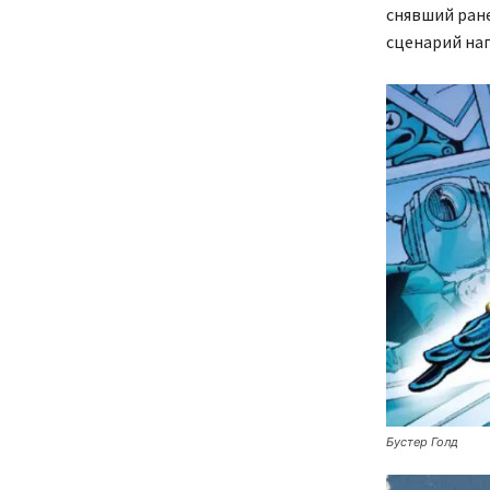
снявший ране
сценарий нап
Бустер Голд