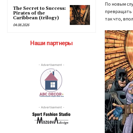
По новым сл
The Secret to Success:
превращать с
Pirates of the
Caribbean (trilogy)
так что, впо
04.08.2026
Наши партнеры
- Advertisement -
- Advertisement -