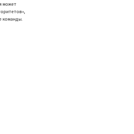
я может
торитетов»,
е команды.