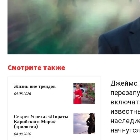
Смотрите также
Джеймс 
Жизнь вне трендов
перезапу
04.08.2026
включать
известны
Секрет Успеха: «Пираты
наследие
Карибского Моря»
(трилогия)
начнутся
04.08.2026