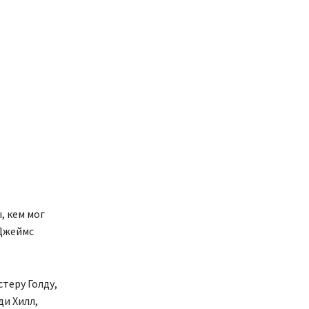
, кем мог
Джеймс
теру Голду,
и Хилл,