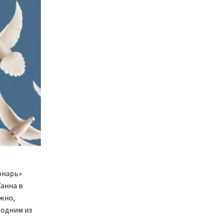
онарь»
Ганна в
жно,
 одним из