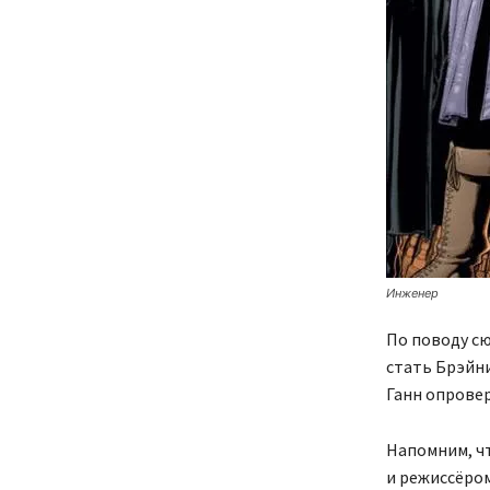
Инженер
По поводу сю
стать Брэйн
Ганн опрове
Напомним, чт
и режиссёром