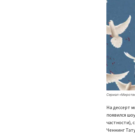
Сериал «Миротв
На дессерт м
появился шоу
частности), 
Ченнинг Тату