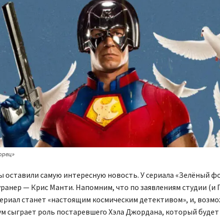
орец»
ы оставили самую интересную новость. У сериала «Зелёный ф
ранер — Крис Манти. Напомним, что по заявлениям студии (и 
сериал станет «настоящим космическим детективом», и, возмо
м сыграет роль постаревшего Хэла Джордана, который будет