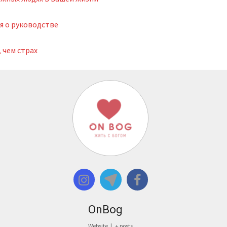
я о руководстве
 чем страх
OnBog
Website
|
+ posts