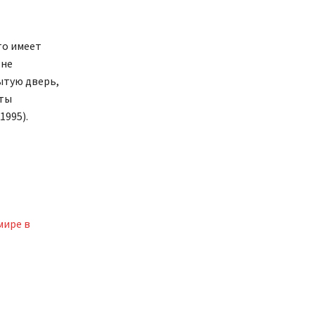
то имеет
 не
рытую дверь,
 ты
1995).
мире в