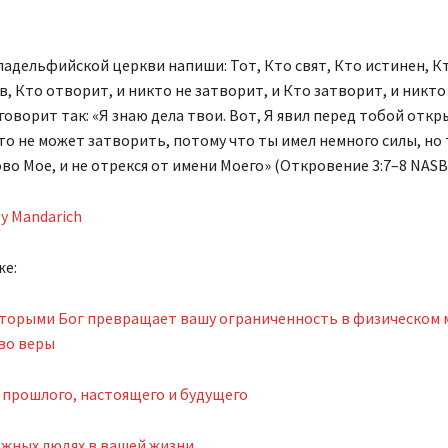
ладельфийской церкви напиши: Тот, Кто свят, Кто истинен, К
, Кто отворит, и никто не затворит, и Кто затворит, и никто
говорит так: «Я знаю дела твои. Вот, Я явил перед тобой отк
о не может затворить, потому что ты имел немного силы, но
во Мое, и не отрекся от имени Моего» (Откровение 3:7–8 NASB
ly Mandarich
же:
оторыми Бог превращает вашу ограниченность в физическом 
во веры
 прошлого, настоящего и будущего
ажных людях в вашей жизни