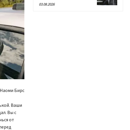
03.08.2026
Наоми Бирс
ькой. Ваши
ал. Вы с
чься от
 перед