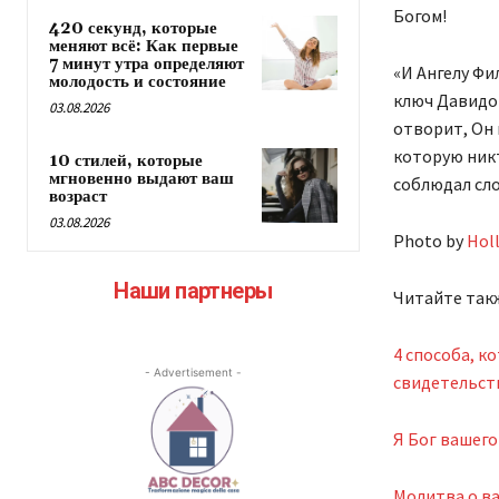
Богом!
420 секунд, которые
меняют всё: Как первые
7 минут утра определяют
«И Ангелу Фи
молодость и состояние
ключ Давидов
03.08.2026
отворит, Он 
которую никт
10 стилей, которые
мгновенно выдают ваш
соблюдал сло
возраст
03.08.2026
Photo by
Hol
Наши партнеры
Читайте так
4 способа, к
- Advertisement -
свидетельст
Я Бог вашего
Молитва о в