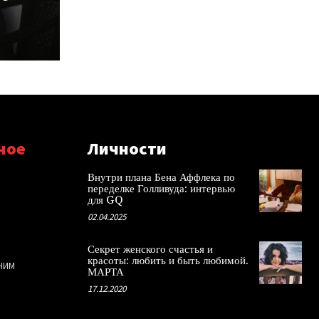
ное
Личности
Внутри плана Бена Аффлека по
переделке Голливуда: интервью
для GQ
02.04.2025
Секрет женского счастья и
красоты: любить и быть любимой.
НИМ
МАРТА
17.12.2020