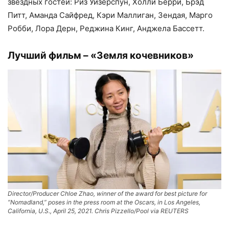
звездных гостей: Риз Уизерспун, Холли Берри, Брэд
Питт, Аманда Сайфред, Кэри Маллиган, Зендая, Марго
Робби, Лора Дерн, Реджина Кинг, Анджела Бассетт.
Лучший фильм – «Земля кочевников»
Director/Producer Chloe Zhao, winner of the award for best picture for
“Nomadland,” poses in the press room at the Oscars, in Los Angeles,
California, U.S., April 25, 2021. Chris Pizzello/Pool via REUTERS