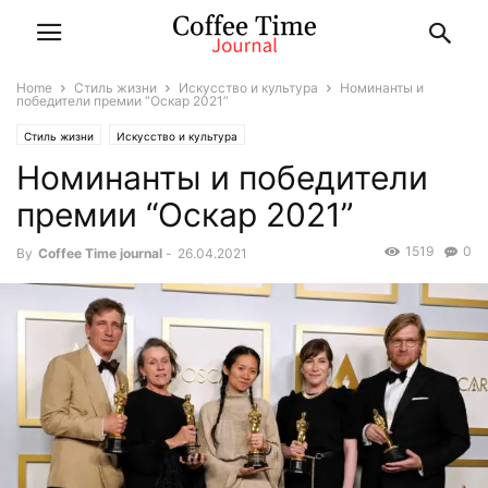
Home
Стиль жизни
Искусство и культура
Номинанты и
победители премии “Оскар 2021”
Стиль жизни
Искусство и культура
Номинанты и победители
премии “Оскар 2021”
1519
0
By
Coffee Time journal
-
26.04.2021