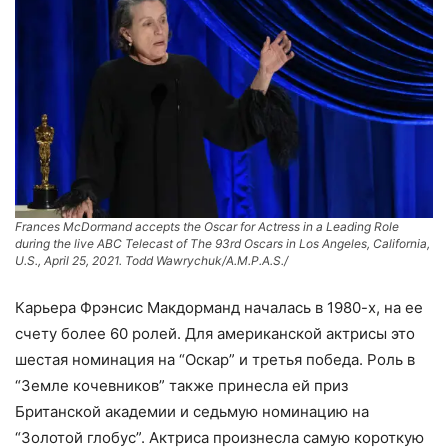
Frances McDormand accepts the Oscar for Actress in a Leading Role
during the live ABC Telecast of The 93rd Oscars in Los Angeles, California,
U.S., April 25, 2021. Todd Wawrychuk/A.M.P.A.S./
Карьера Фрэнсис Макдорманд началась в 1980-х, на ее
счету более 60 ролей. Для американской актрисы это
шестая номинация на “Оскар” и третья победа. Роль в
“Земле кочевников” также принесла ей приз
Британской академии и седьмую номинацию на
“Золотой глобус”. Актриса произнесла самую короткую