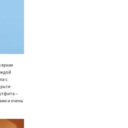
 яркие
аждой
ia с
ерьги-
аутфита –
ами и очень