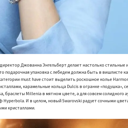
директор Джованна Энгельберт делает настолько стильные и
то подарочная упаковка с лебедем должна быть в вишлисте к
категории must have стоит выделить роскошное колье Harmon
сталлами, карамельные кольца Dulcis в огранке «подушка», с
sa, браслеты Millenia в мятном цвете, а для совсем солидного 
 Hyperbola. И в целом, новый Swarovski радует сочными цвет
ми кристаллами.