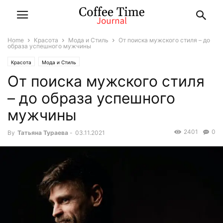
Home
Красота
Мода и Стиль
От поиска мужского стиля – до
образа успешного мужчины
Красота
Мода и Стиль
От поиска мужского стиля
– до образа успешного
мужчины
2401
0
By
Татьяна Тураева
-
03.11.2021