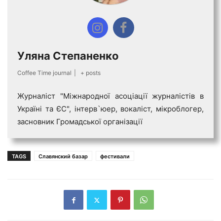
Уляна Степаненко
Coffee Time journal
|
+ posts
Журналіст "Міжнародної асоціації журналістів в
Україні та ЄС", інтерв`юер, вокаліст, мікроблогер,
засновник Громадської організації
TAGS
Славянский базар
фестивали