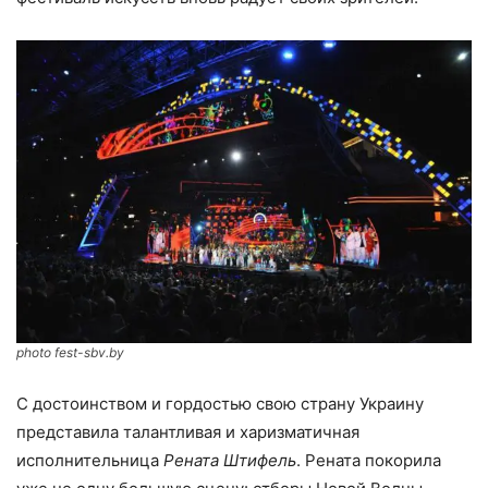
photo fest-sbv.by
С достоинством и гордостью свою страну Украину
представила талантливая и харизматичная
исполнительница
Рената Штифель
. Рената покорила