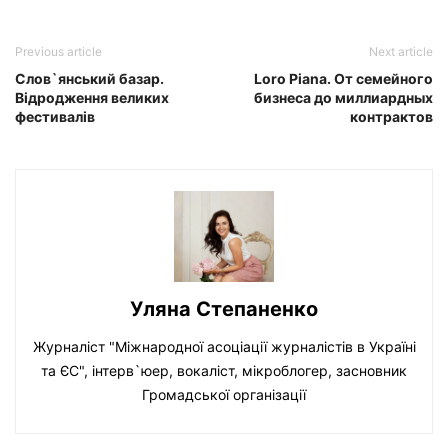
Previous article
Next article
Слов`янський базар.
Loro Piana. От семейного
Відродження великих
бизнеса до миллиардных
фестивалів
контрактов
Уляна Степаненко
Журналіст "Міжнародної асоціації журналістів в Україні
та ЄС", інтерв`юер, вокаліст, мікроблогер, засновник
Громадської організації