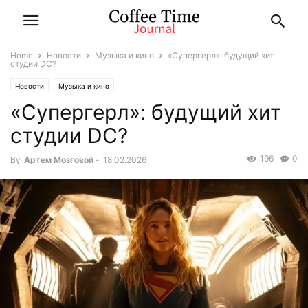
Home
Новости
Музыка и кино
«Супергерл»: будущий хит
студии DC?
Новости
Музыка и кино
«Супергерл»: будущий хит
студии DC?
196
0
By
Артем Мозговой
-
18.02.2026