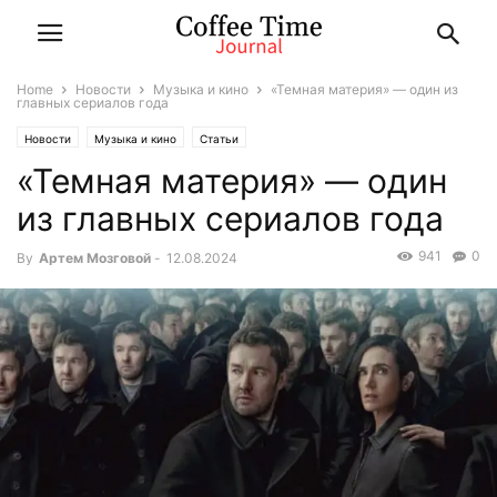
Home
Новости
Музыка и кино
«Темная материя» — один из
главных сериалов года
Новости
Музыка и кино
Статьи
«Темная материя» — один
из главных сериалов года
941
0
By
Артем Мозговой
-
12.08.2024