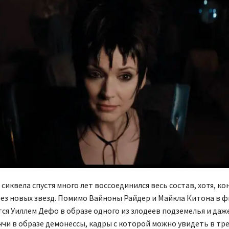
 сиквела спустя много лет воссоединился весь состав, хотя, ко
ез новых звезд. Помимо Вайноны Райдер и Майкла Китона в 
ся Уиллем Дефо в образе одного из злодеев подземелья и даж
чи в образе демонессы, кадры с которой можно увидеть в тр