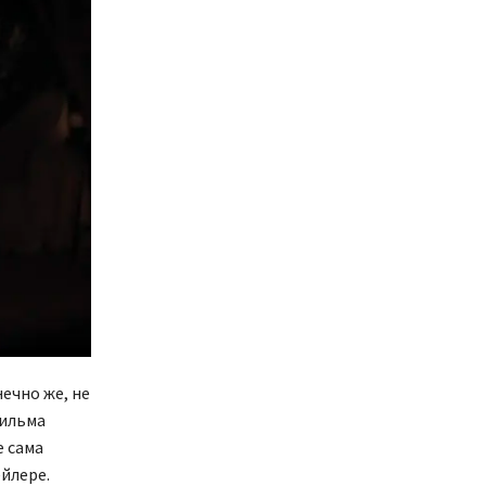
нечно же, не
фильма
е сама
ейлере.