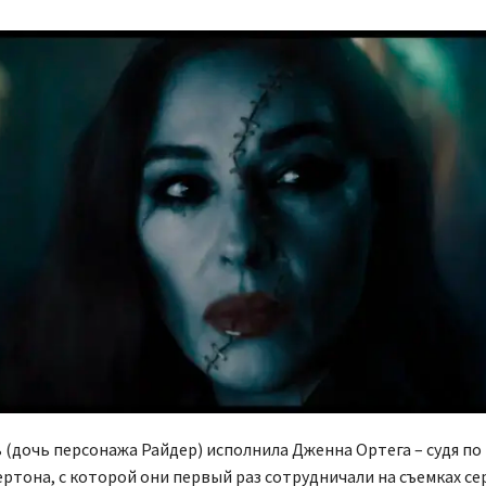
 (дочь персонажа Райдер) исполнила Дженна Ортега – судя по
ертона, с которой они первый раз сотрудничали на съемках се