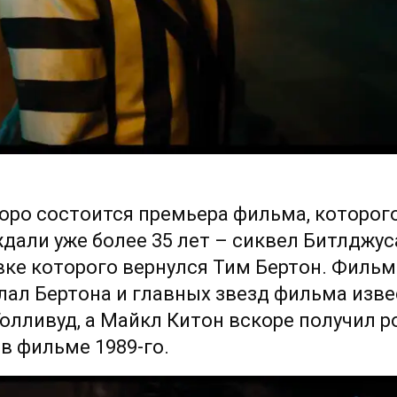
оро состоится премьера фильма, которог
дали уже более 35 лет – сиквел Битлджуса
ке которого вернулся Тим Бертон. Фильм
лал Бертона и главных звезд фильма изв
Голливуд, а Майкл Китон вскоре получил р
в фильме 1989-го.