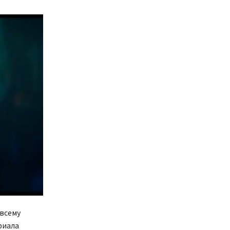
 всему
риала