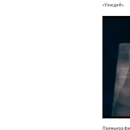
«Уэнсдей».
Премьера фил