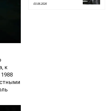
03.08.2026
о
, к
 1988
естными
оль