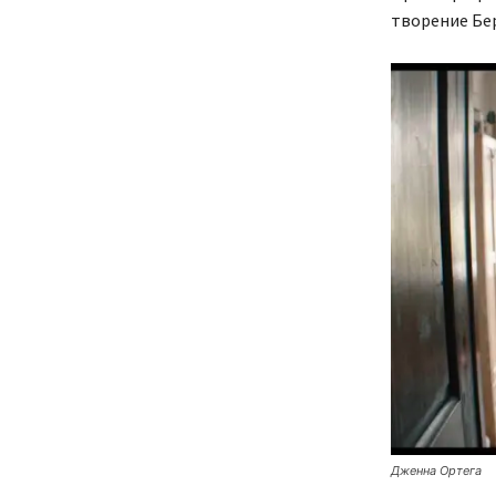
творение Бер
Дженна Ортега