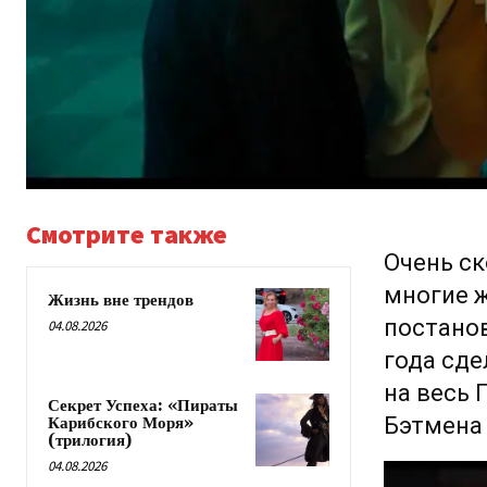
Смотрите также
Очень ск
многие ж
Жизнь вне трендов
постанов
04.08.2026
года сде
на весь 
Секрет Успеха: «Пираты
Бэтмена 
Карибского Моря»
(трилогия)
04.08.2026