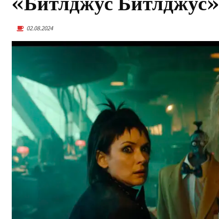
«Битлджус Битлджус»
02.08.2024