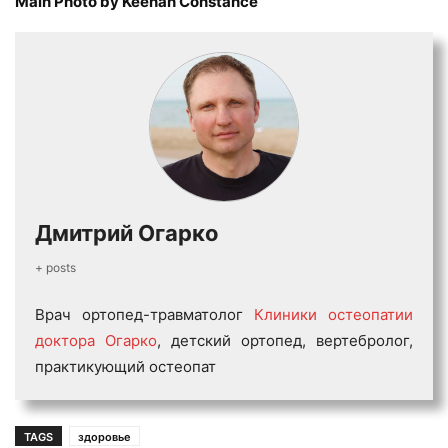
Main Photo by Keenan Constance
Дмитрий Огарко
+ posts
Врач ортопед-травматолог
Клиники остеопатии
доктора Огарко
, детский ортопед, вертебролог,
практикующий остеопат
TAGS
здоровье