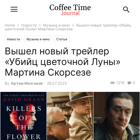
Home
Новости
Музыка и кино
Вышел новый трейлер «Убийц
цветочной Луны» Мартина Скорсезе
Новости
Музыка и кино
Статьи
Вышел новый трейлер
«Убийц цветочной Луны»
Мартина Скорсезе
1216
0
By
Артем Мозговой
-
28.07.2023