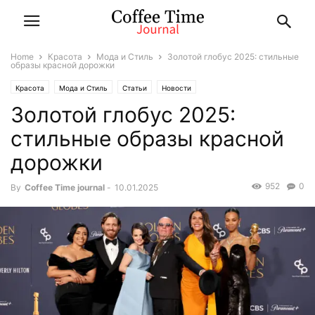
Home
Красота
Мода и Стиль
Золотой глобус 2025: стильные
образы красной дорожки
Красота
Мода и Стиль
Статьи
Новости
Золотой глобус 2025:
стильные образы красной
дорожки
952
0
By
Coffee Time journal
-
10.01.2025