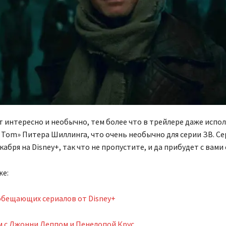
 интересно и необычно, тем более что в трейлере даже испо
 Tom» Питера Шиллинга, что очень необычно для серии ЗВ. Се
абря на Disney+, так что не пропустите, и да прибудет с вами 
же:
обещающих сериалов от Disney+
 с Джонни Деппом и Пенелопой Крус