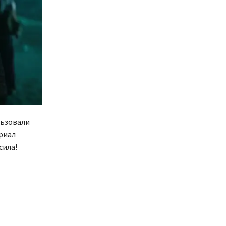
льзовали
риал
сила!