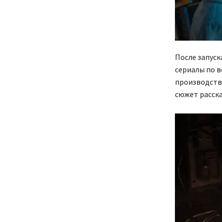
После запус
сериалы по в
производство
сюжет расска