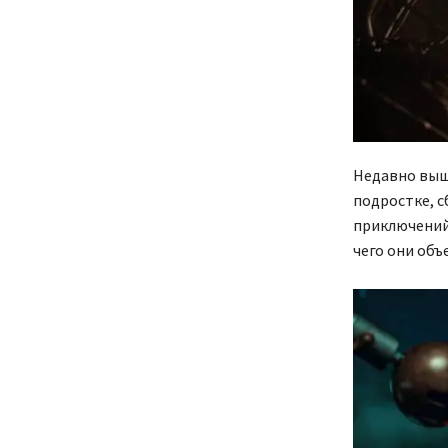
Недавно выше
подростке, с
приключений 
чего они объ