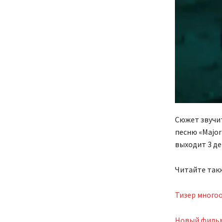
Сюжет звучит
песню «Major
выходит 3 дек
Читайте так
Тизер много
Новый фильм