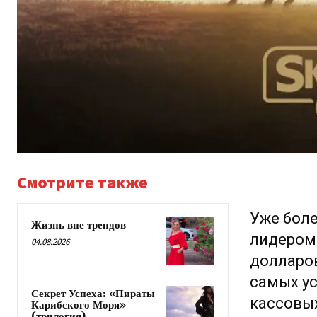
Смотрите также
Уже боле
Жизнь вне трендов
лидером 
04.08.2026
долларов
самых ус
Секрет Успеха: «Пираты
кассовых
Карибского Моря»
(трилогия)