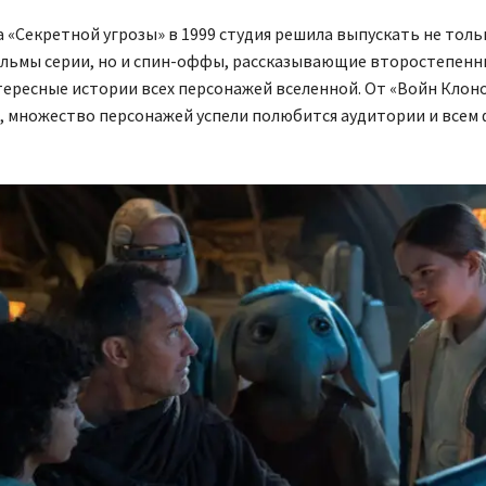
 «Секретной угрозы» в 1999 студия решила выпускать не толь
льмы серии, но и спин-оффы, рассказывающие второстепенны
ересные истории всех персонажей вселенной. От «Войн Клон
, множество персонажей успели полюбится аудитории и всем