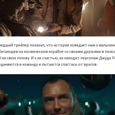
дший трейлер показал, что история поведает нам о мальчик
бегающем на космическом корабле со своими друзьями в поис
на свою голову. И к их счастью, их находит персонаж Джуда Л
единяются в команду и пытаются спастись от врагов.