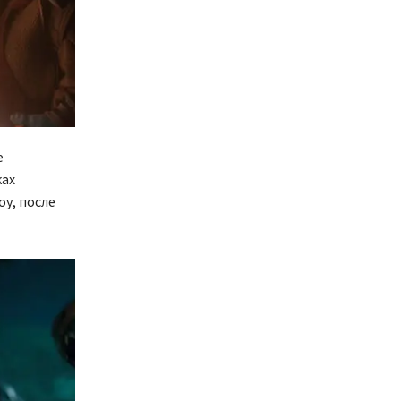
е
ках
оу, после