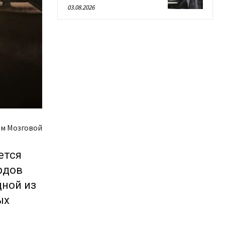
03.08.2026
м Мозговой
ется
рдов
дной из
ых