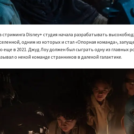
ка стриминга Disney+ студия начала разрабатывать высокобю
селенной, одним из которых и стал «Опорная команда», запущ
 еще в 2021. Джуд Лоу должен был сыграть одну из главных ро
зывал о некой команде странников в далекой галактике.