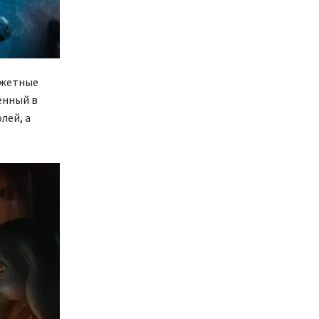
джетные
енный в
лей, а