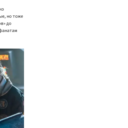
ко
е, но тоже
ов» до
 фанатам