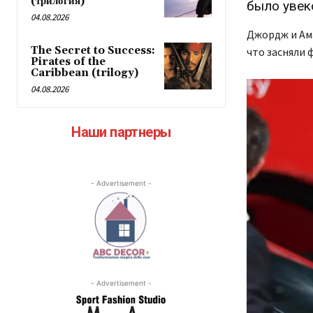
(трилогия)
было увек
04.08.2026
Джордж и Ама
The Secret to Success:
что засняли 
Pirates of the
Caribbean (trilogy)
04.08.2026
Наши партнеры
- Advertisement -
- Advertisement -