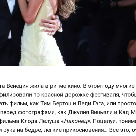
та Венеция жила в ритме кино. В этом году многи
филировали по красной дорожке фестиваля, чтоб
ть фильм, как Тим Бертон и Леди Гага, или прост
 перед фотографами, как Джулия Виньяли и Кад М
фильма Клода Лелуша «
Наконец»
. Поцелуи, пони
 рука на бедре, легкие прикосновения… Все это, о