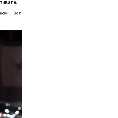
тивале.
лански… Вот