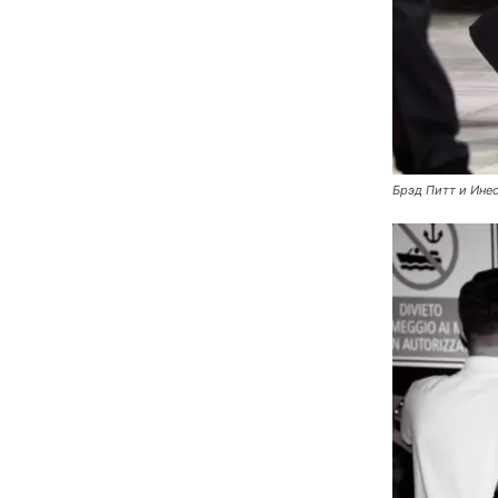
Брэд Питт и Инес