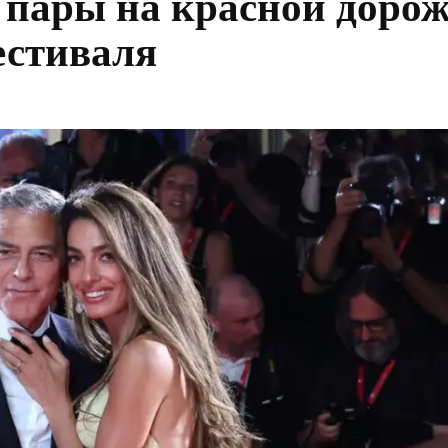
 пары на красной доро
естиваля