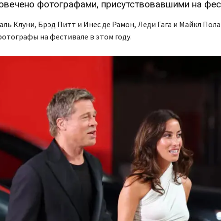
овечено фотографами, присутствовавшими на фес
ль Клуни, Брэд Питт и Инес де Рамон, Леди Гага и Майкл По
фотографы на фестивале в этом году.