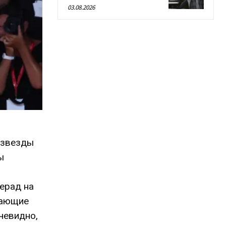
03.08.2026
е звезды
ы
о
ерад на
мающие
чевидно,