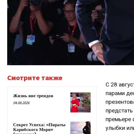
Смотрите также
С 28 авгус
парами де
Жизнь вне трендов
презентова
04.08.2026
предстать
премьере 
Секрет Успеха: «Пираты
улыбки или
Карибского Моря»