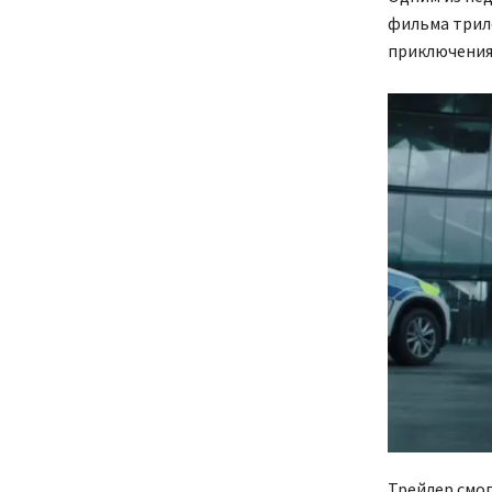
фильма трило
приключения
Трейлер смог