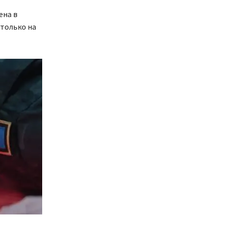
ена в
 только на