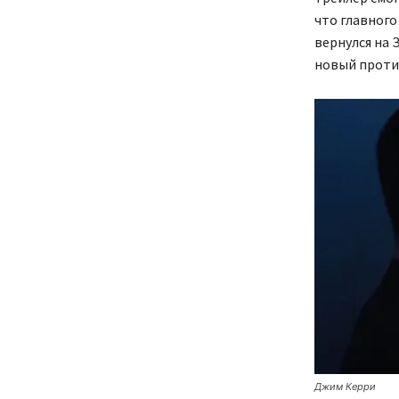
что главного
вернулся на 
новый против
Джим Керри