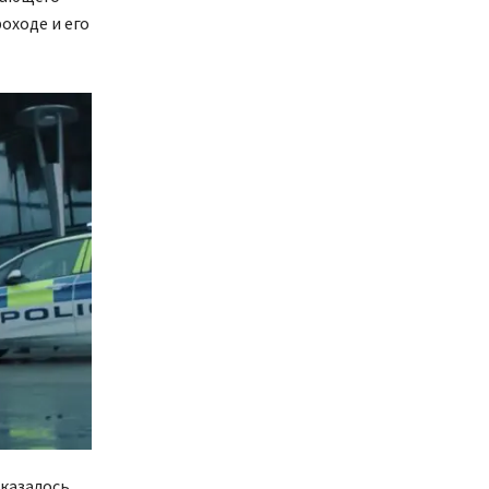
оходе и его
казалось,