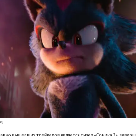
з)
давно вышедших трейлеров является тизер «Соника 3», завер