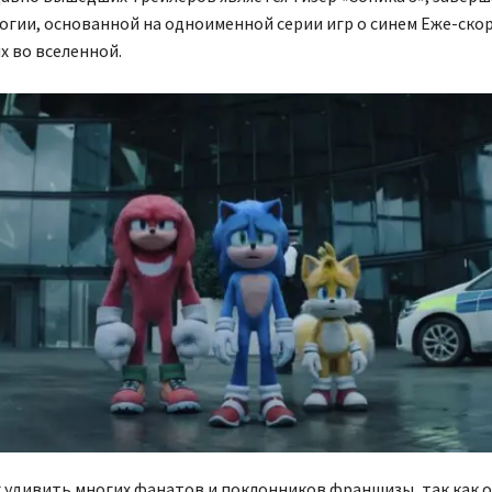
гии, основанной на одноименной серии игр о синем Еже-скор
х во вселенной.
 удивить многих фанатов и поклонников франшизы, так как о