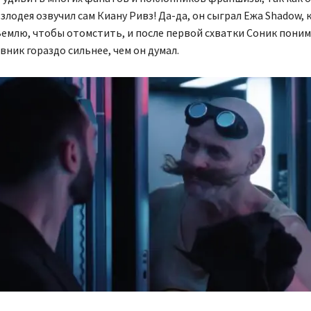
 злодея озвучил сам Киану Ривз! Да-да, он сыграл Ежа Shadow,
Землю, чтобы отомстить, и после первой схватки Соник понима
ник гораздо сильнее, чем он думал.