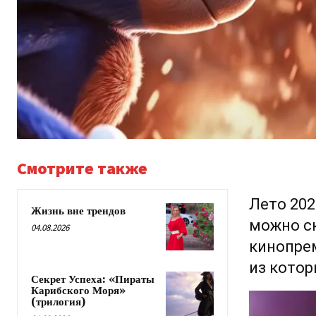
Смотрите также
Лето 202
Жизнь вне трендов
можно ск
04.08.2026
кинопре
из котор
Секрет Успеха: «Пираты
Карибского Моря»
(трилогия)