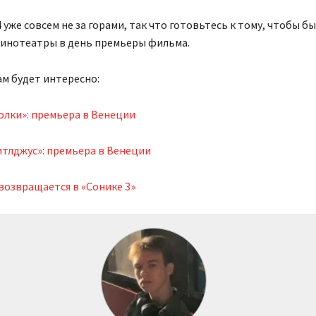
 уже совсем не за горами, так что готовьтесь к тому, чтобы б
кинотеатры в день премьеры фильма.
м будет интересно:
олки»: премьера в Венеции
тлджус»: премьера в Венеции
возвращается в «Сонике 3»