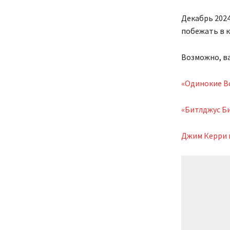
Декабрь 2024
побежать в 
Возможно, ва
«Одинокие В
«Битлджус Би
Джим Керри 