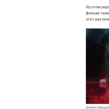
На этом сюрп
фильме также
этот раз пом
Джеймс Марсде