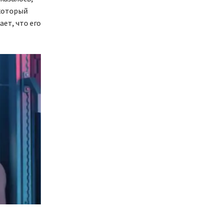
 который
ет, что его